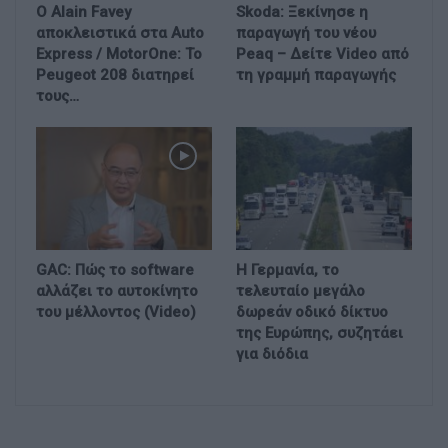
Ο Alain Favey
Skoda: Ξεκίνησε η
αποκλειστικά στα Auto
παραγωγή του νέου
Express / MotorOne: Το
Peaq – Δείτε Video από
Peugeot 208 διατηρεί
τη γραμμή παραγωγής
τους…
GAC: Πώς το software
Η Γερμανία, το
αλλάζει το αυτοκίνητο
τελευταίο μεγάλο
του μέλλοντος (Video)
δωρεάν οδικό δίκτυο
της Ευρώπης, συζητάει
για διόδια