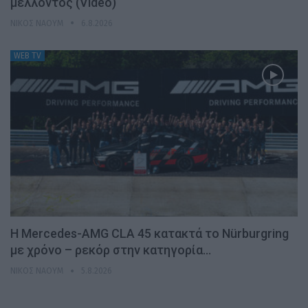
μέλλοντος (Video)
ΝΊΚΟΣ ΝΑΟΎΜ
6.8.2026
WEB TV
Η Mercedes-AMG CLA 45 κατακτά το Nürburgring
με χρόνο – ρεκόρ στην κατηγορία…
ΝΊΚΟΣ ΝΑΟΎΜ
5.8.2026