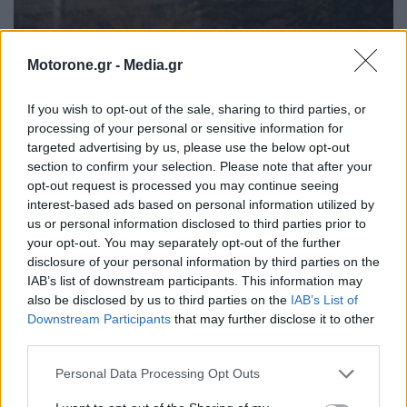
Motor Oil: Δωρεά πυροσβεστικών οχημάτων και
Motorone.gr -
Media.gr
εξοπλισμού στον δήμο Αγίου Βασιλείου
NEWSROOM
6.8.2026
If you wish to opt-out of the sale, sharing to third parties, or
processing of your personal or sensitive information for
targeted advertising by us, please use the below opt-out
WEB TV
section to confirm your selection. Please note that after your
opt-out request is processed you may continue seeing
interest-based ads based on personal information utilized by
us or personal information disclosed to third parties prior to
your opt-out. You may separately opt-out of the further
disclosure of your personal information by third parties on the
IAB’s list of downstream participants. This information may
also be disclosed by us to third parties on the
IAB’s List of
Downstream Participants
that may further disclose it to other
third parties.
Personal Data Processing Opt Outs
Skoda: Ξεκίνησε η παραγωγή του νέου Peaq –
Δείτε Video από τη γραμμή…