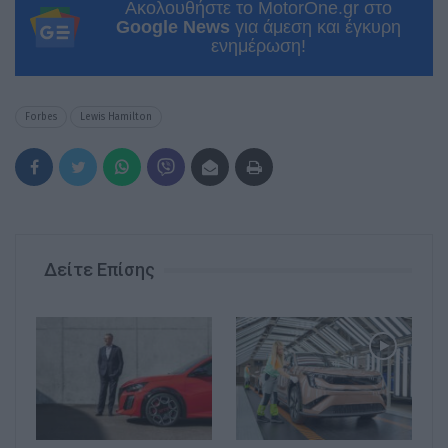
Ακολουθήστε το MotorOne.gr στο
Google News
για άμεση και έγκυρη
ενημέρωση!
Forbes
Lewis Hamilton
Δείτε Επίσης