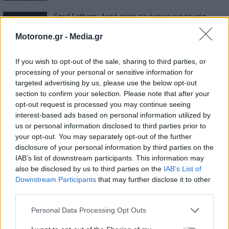
Ford Fathom: Αυτό είναι το όνομα για το νέο
ηλεκτρικό…
Motorone.gr -
Media.gr
7.8.2026
Mercedes-Benz GLB: Διαθέσιμη στην Ελλάδα με
If you wish to opt-out of the sale, sharing to third parties, or
όφελος 2.000…
processing of your personal or sensitive information for
7.8.2026
targeted advertising by us, please use the below opt-out
section to confirm your selection. Please note that after your
opt-out request is processed you may continue seeing
interest-based ads based on personal information utilized by
us or personal information disclosed to third parties prior to
your opt-out. You may separately opt-out of the further
disclosure of your personal information by third parties on the
IAB’s list of downstream participants. This information may
also be disclosed by us to third parties on the
IAB’s List of
Downstream Participants
that may further disclose it to other
third parties.
Personal Data Processing Opt Outs