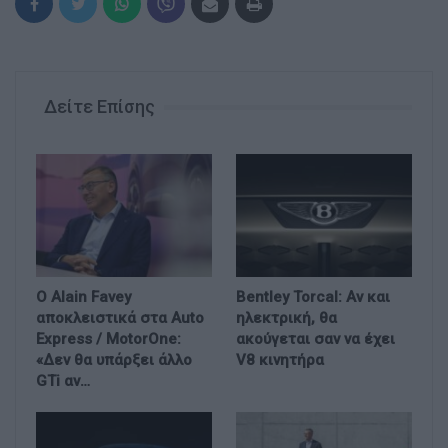
Δείτε Επίσης
Ο Alain Favey
Bentley Torcal: Αν και
αποκλειστικά στα Auto
ηλεκτρική, θα
Express / MotorOne:
ακούγεται σαν να έχει
«Δεν θα υπάρξει άλλο
V8 κινητήρα
GTi αν…