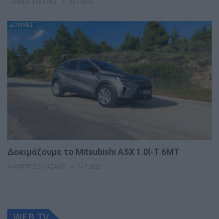
ΓΙΆΝΝΗΣ ΤΣΙΓΚΡΉΣ
14.7.2026
ΔΟΚΙΜΕΣ
Δοκιμάζουμε το Mitsubishi ASX 1.0l-T 6MT
ΦΑΜΠΡΊΤΣΙΟ ΛΑΖΆΚΙΣ
14.7.2026
WEB TV