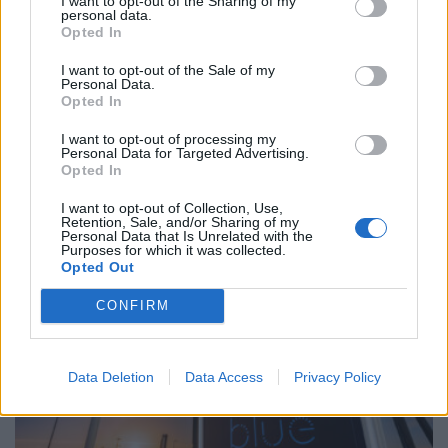
I want to opt-out of the Sharing of my
personal data.
Opted In
I want to opt-out of the Sale of my
Personal Data.
Opted In
Τα πρώτα αυτοκίνητα υδρογόνου ταξινομήθηκαν
I want to opt-out of processing my
Personal Data for Targeted Advertising.
στην Ελλάδα με πρωτοβουλία της Motor…
Opted In
ΝΊΚΟΣ ΝΑΟΎΜ
31.7.2026
I want to opt-out of Collection, Use,
Retention, Sale, and/or Sharing of my
Personal Data that Is Unrelated with the
BUSINESS
Purposes for which it was collected.
Opted Out
CONFIRM
Data Deletion
Data Access
Privacy Policy