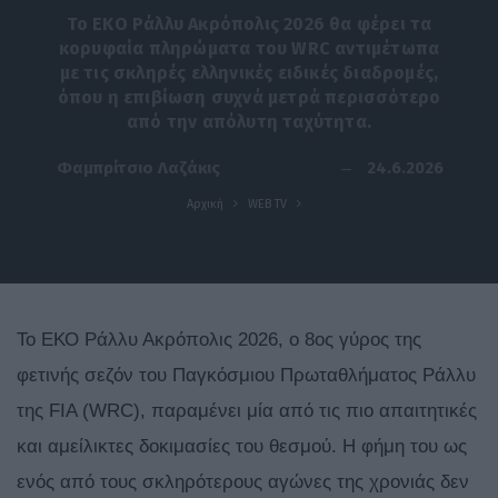
Το ΕΚΟ Ράλλυ Ακρόπολις 2026 θα φέρει τα
κορυφαία πληρώματα του WRC αντιμέτωπα
με τις σκληρές ελληνικές ειδικές διαδρομές,
όπου η επιβίωση συχνά μετρά περισσότερο
από την απόλυτη ταχύτητα.
24.6.2026
Φαμπρίτσιο Λαζάκις
Αρχική
WEB TV
Το ΕΚΟ Ράλλυ Ακρόπολις 2026, ο 8ος γύρος της
φετινής σεζόν του Παγκόσμιου Πρωταθλήματος Ράλλυ
της FIA (WRC), παραμένει μία από τις πιο απαιτητικές
και αμείλικτες δοκιμασίες του θεσμού. Η φήμη του ως
ενός από τους σκληρότερους αγώνες της χρονιάς δεν