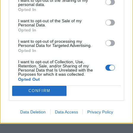
I want to opt-out of the Sharing of my
Skoda: Ξεκίνησε η παραγωγή του νέου Peaq –
personal data.
Δείτε Video…
Opted In
6.8.2026
I want to opt-out of the Sale of my
Personal Data.
GAC: Πώς το software αλλάζει το αυτοκίνητο του
Opted In
μέλλοντος…
6.8.2026
I want to opt-out of processing my
Personal Data for Targeted Advertising.
Opted In
Mercedes-AMG GT 53 4-Door Coupe: Το αμιγώς
ηλεκτρικό GT με…
I want to opt-out of Collection, Use,
6.8.2026
Retention, Sale, and/or Sharing of my
Personal Data that Is Unrelated with the
Purposes for which it was collected.
Opted Out
CONFIRM
Data Deletion
Data Access
Privacy Policy