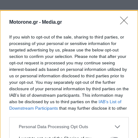
Motorone.gr -
Media.gr
If you wish to opt-out of the sale, sharing to third parties, or
processing of your personal or sensitive information for
targeted advertising by us, please use the below opt-out
section to confirm your selection. Please note that after your
opt-out request is processed you may continue seeing
interest-based ads based on personal information utilized by
ΕΠΙΚΑΙΡΟΤΗΤΑ
us or personal information disclosed to third parties prior to
your opt-out. You may separately opt-out of the further
Ο Alain Favey αποκλειστικά στα Auto Express /
disclosure of your personal information by third parties on the
MotorOne: Το…
IAB’s list of downstream participants. This information may
6.8.2026
also be disclosed by us to third parties on the
IAB’s List of
Downstream Participants
that may further disclose it to other
Motor Oil: Δωρεά πυροσβεστικών οχημάτων και
third parties.
εξοπλισμού στον…
6.8.2026
Personal Data Processing Opt Outs