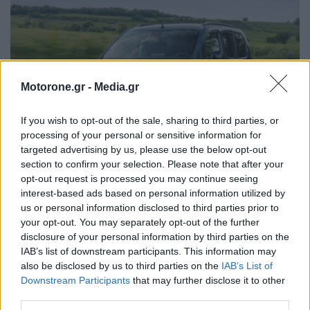
Motorone.gr -
Media.gr
If you wish to opt-out of the sale, sharing to third parties, or
processing of your personal or sensitive information for
targeted advertising by us, please use the below opt-out
section to confirm your selection. Please note that after your
opt-out request is processed you may continue seeing
interest-based ads based on personal information utilized by
Ανακαλούνται 1.759 οχήματα των Citroen,
us or personal information disclosed to third parties prior to
Peugeot και Opel στην Ελλάδα για
your opt-out. You may separately opt-out of the further
επικαιροποίηση λογισμικού…
disclosure of your personal information by third parties on the
IAB’s list of downstream participants. This information may
ΝΊΚΟΣ ΝΑΟΎΜ
27.4.2026
also be disclosed by us to third parties on the
IAB’s List of
Downstream Participants
that may further disclose it to other
third parties.
ΝΕΌΤΕΡΑ ΆΡΘΡΑ
ΠΑΛΑΙΌΤΕΡΑ ΆΡΘΡΑ