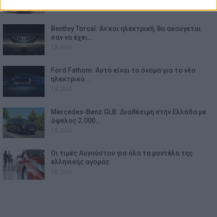
7.8.2026
Bentley Torcal: Αν και ηλεκτρική, θα ακούγεται
σαν να έχει…
7.8.2026
Ford Fathom: Αυτό είναι το όνομα για το νέο
ηλεκτρικό…
7.8.2026
Mercedes-Benz GLB: Διαθέσιμη στην Ελλάδα με
όφελος 2.000…
7.8.2026
Οι τιμές Αυγούστου για όλα τα μοντέλα της
ελληνικής αγοράς
7.8.2026