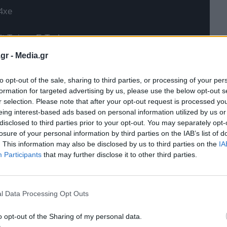
4xe
t Twingo E-Tech
gr -
Media.gr
to opt-out of the sale, sharing to third parties, or processing of your per
formation for targeted advertising by us, please use the below opt-out s
r selection. Please note that after your opt-out request is processed y
eing interest-based ads based on personal information utilized by us or
disclosed to third parties prior to your opt-out. You may separately opt-
losure of your personal information by third parties on the IAB’s list of
. This information may also be disclosed by us to third parties on the
IA
Participants
that may further disclose it to other third parties.
l Data Processing Opt Outs
o opt-out of the Sharing of my personal data.
ληση προστίθενται
410 οχήματα
και ο νέος συνολικός