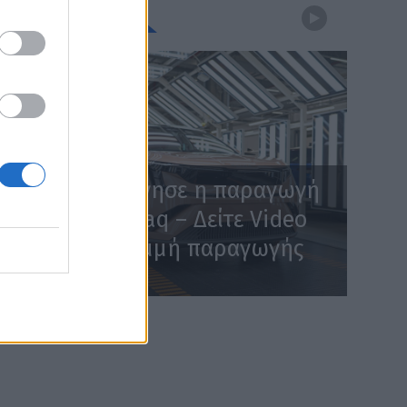
WEBTV
Skoda: Ξεκίνησε η παραγωγή
του νέου Peaq – Δείτε Video
από τη γραμμή παραγωγής
WEB TV
6.8.2026