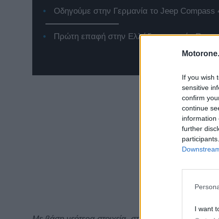
Οδηγούμε στην Γερμανία το Jeep Compass 
Πρώτη επαφή στην Ελλάδα με το νέο Renaul
Motorone.
If you wish 
sensitive in
confirm you
continue se
information 
further disc
participants
Downstream 
Persona
I want t
Με βάση νεότερα στοιχεία, στη συγκεκριμένη ανάκ