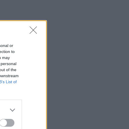
sonal or
ection to
ou may
 personal
out of the
 downstream
B’s List of