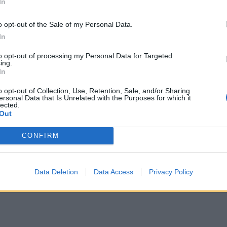
In
και αφορά σε μοντέλα παραγωγής
2018 – 2023
και
o opt-out of the Sale of my Personal Data.
ι
10.002 Opel.
In
to opt-out of processing my Personal Data for Targeted
αποτελούν αντικείμενο αυτής της εκστρατείας,
ing.
In
καδένας εκκεντροφόρου
των
7 mm
λόγω
εσης επαφής. Αυτό μπορεί να οδηγήσει σε
θραύση
της
o opt-out of Collection, Use, Retention, Sale, and/or Sharing
ersonal Data that Is Unrelated with the Purposes for which it
lected.
ρότερη περίπτωση, τη
βλάβη
του
κινητήρα.
Ως εκ
Out
 επικαιροποίηση λογισμικού της μονάδας ελέγχου
CONFIRM
ινητήρα και η χρήση ειδικώς σχεδιασμένου πακέτου
αι εφόσον απαιτηθεί, θα πραγματοποιηθεί
Data Deletion
Data Access
Privacy Policy