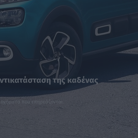
-αντικατάσταση της καδένας
 οχήματα που επηρεάζονται.