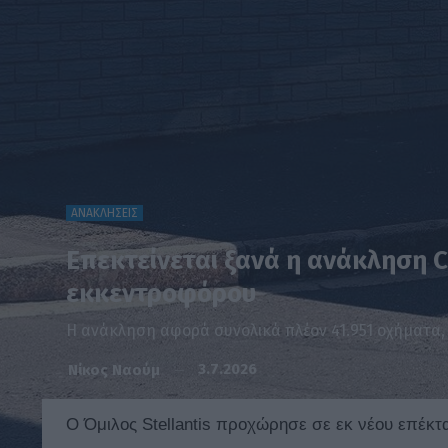
ΑΝΑΚΛΗΣΕΙΣ
Επεκτείνεται ξανά η ανάκληση C
εκκεντροφόρου
Η ανάκληση αφορά συνολικά πλέον 41.951 οχήματα,
3.7.2026
Νίκος Ναούμ
O Όμιλος Stellantis προχώρησε σε εκ νέου επέκ