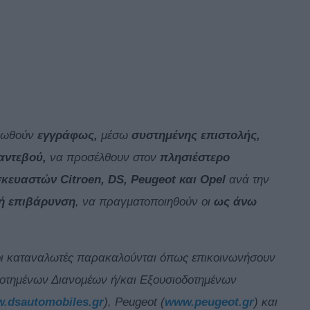
ερωθούν
εγγράφως,
μέσω
συστημένης επιστολής,
αντεβού,
να προσέλθουν στον
πλησιέστερο
κευαστών Citroen, DS, Peugeot και Opel
ανά την
κή επιβάρυνση
, να πραγματοποιηθούν οι
ως άνω
ς οι καταναλωτές παρακαλούνται όπως επικοινωνήσουν
οδοτημένων Διανομέων ή/και Εξουσιοδοτημένων
.dsautomobiles.gr
), Peugeot (
www.peugeot.gr
) και