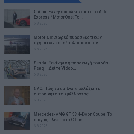
Ο Alain Favey αποκλειστικά στα Auto
Express / MotorOne: Το…
6.8.2026
Motor Oil: Δωρεά πυροσβεστικών
οχημάτων και εξοπλισμού στον…
6.8.2026
Skoda: Ξεκίνησε η παραγωγή του νέου
Peaq – Δείτε Video…
6.8.2026
GAC: Πώς το software αλλάζει το
αυτοκίνητο του μέλλοντος…
6.8.2026
Mercedes-AMG GT 53 4-Door Coupe: Το
αμιγώς ηλεκτρικό GT με…
6.8.2026