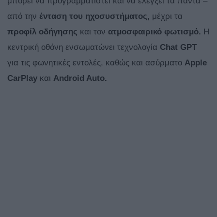
μπορεί να προγραμματιστεί και να ελέγξει τα πάντα –
από την
ένταση του ηχοσυστήματος,
μέχρι τα
προφίλ οδήγησης
και τον
ατμοσφαιρικό φωτισμό.
Η
κεντρική οθόνη ενσωματώνει τεχνολογία
Chat GPT
για τις φωνητικές εντολές, καθώς και ασύρματο
Apple
CarPlay
και
Android Auto
.