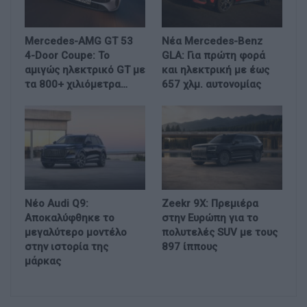
Mercedes-AMG GT 53
Νέα Mercedes-Benz
4-Door Coupe: Το
GLA: Για πρώτη φορά
αμιγώς ηλεκτρικό GT με
και ηλεκτρική με έως
τα 800+ χιλιόμετρα…
657 χλμ. αυτονομίας
Νέο Audi Q9:
Zeekr 9X: Πρεμιέρα
Αποκαλύφθηκε το
στην Ευρώπη για το
μεγαλύτερο μοντέλο
πολυτελές SUV με τους
στην ιστορία της
897 ίππους
μάρκας