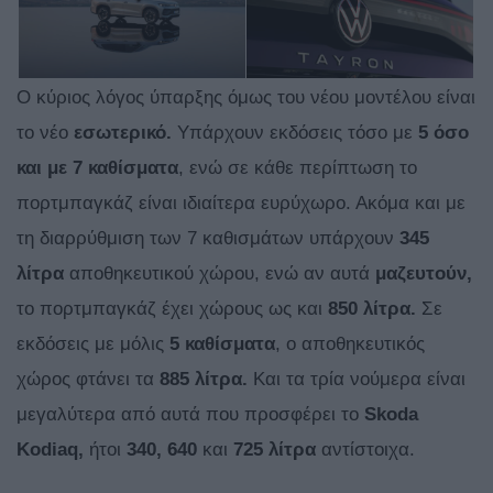
O κύριος λόγος ύπαρξης όμως του νέου μοντέλου είναι
το νέο
εσωτερικό.
Υπάρχουν εκδόσεις τόσο με
5 όσο
και με 7 καθίσματα
, ενώ σε κάθε περίπτωση το
πορτμπαγκάζ είναι ιδιαίτερα ευρύχωρο. Ακόμα και με
τη διαρρύθμιση των 7 καθισμάτων υπάρχουν
345
λίτρα
αποθηκευτικού χώρου, ενώ αν αυτά
μαζευτούν,
το πορτμπαγκάζ έχει χώρους ως και
850 λίτρα.
Σε
εκδόσεις με μόλις
5 καθίσματα
, ο αποθηκευτικός
χώρος φτάνει τα
885 λίτρα.
Και τα τρία νούμερα είναι
μεγαλύτερα από αυτά που προσφέρει το
Skoda
Kodiaq,
ήτοι
340, 640
και
725 λίτρα
αντίστοιχα.