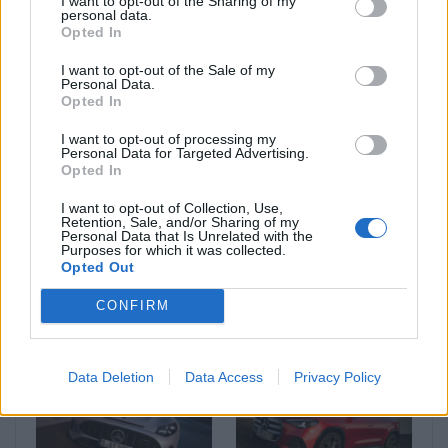
I want to opt-out of the Sharing of my
personal data.
Ακολουθήστε το MotorOne.gr στο
Opted In
Google News
για άμεση και έγκυρη
ενημέρωση!
I want to opt-out of the Sale of my
Personal Data.
Opted In
I want to opt-out of processing my
SUV
Volkswagen
Volkswagen Tayron
Personal Data for Targeted Advertising.
σαλόνι αυτοκινήτου του Παρισιού
Opted In
I want to opt-out of Collection, Use,
Retention, Sale, and/or Sharing of my
Personal Data that Is Unrelated with the
Purposes for which it was collected.
Opted Out
CONFIRM
Δείτε Επίσης
Data Deletion
Data Access
Privacy Policy