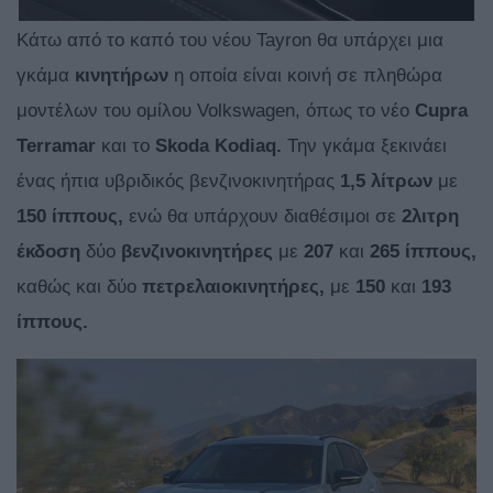
Kάτω από το καπό του νέου Tayron θα υπάρχει μια
γκάμα
κινητήρων
η οποία είναι κοινή σε πληθώρα
μοντέλων του ομίλου Volkswagen, όπως το νέο
Cupra
Terramar
και το
Skoda Kodiaq.
Την γκάμα ξεκινάει
ένας ήπια υβριδικός βενζινοκινητήρας
1,5 λίτρων
με
150 ίππους,
ενώ θα υπάρχουν διαθέσιμοι σε
2λιτρη
έκδοση
δύο
βενζινοκινητήρες
με
207
και
265 ίππους,
καθώς και δύο
πετρελαιοκινητήρες,
με
150
και
193
ίππους.