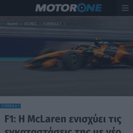
Αρχική
ΑΓΩΝΕΣ
FORMULA 1
FORMULA 1
F1: Η McLaren ενισχύει τις
εγκαταστάσεις της με νέο