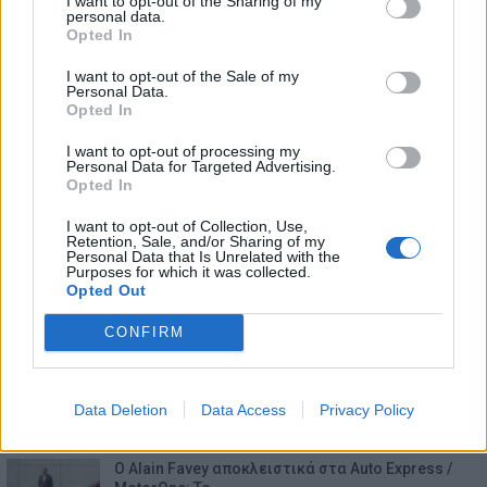
I want to opt-out of the Sharing of my
personal data.
Opted In
I want to opt-out of the Sale of my
Personal Data.
Opted In
I want to opt-out of processing my
Personal Data for Targeted Advertising.
Opted In
I want to opt-out of Collection, Use,
Retention, Sale, and/or Sharing of my
Personal Data that Is Unrelated with the
Purposes for which it was collected.
Opted Out
CONFIRM
Data Deletion
Data Access
Privacy Policy
ΕΠΙΚΑΙΡΟΤΗΤΑ
Ο Alain Favey αποκλειστικά στα Auto Express /