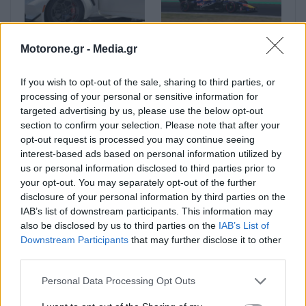
Ο Carlos Sainz Sr.
F1: Άλλο ένα βάθρο για
Motorone.gr -
Media.gr
δοκιμάζει τη Ford
τη Red Bull Ford
Mustang GTD στη νέα
Powertrains στο GP
πίστα MADRING της
Ουγγαρίας
If you wish to opt-out of the sale, sharing to third parties, or
Formula 1…
processing of your personal or sensitive information for
targeted advertising by us, please use the below opt-out
section to confirm your selection. Please note that after your
opt-out request is processed you may continue seeing
interest-based ads based on personal information utilized by
us or personal information disclosed to third parties prior to
your opt-out. You may separately opt-out of the further
disclosure of your personal information by third parties on the
IAB’s list of downstream participants. This information may
F1: Επίσημη η
F1-GP Ουγγαρίας: Η
also be disclosed by us to third parties on the
IAB’s List of
μεταγραφή του κυνηγού
επιστροφή των
Downstream Participants
that may further disclose it to other
ταλέντων Gwen Lagrue
Πρωταθλητών
third parties.
από τη Mercedes στη
Red Bull
Personal Data Processing Opt Outs