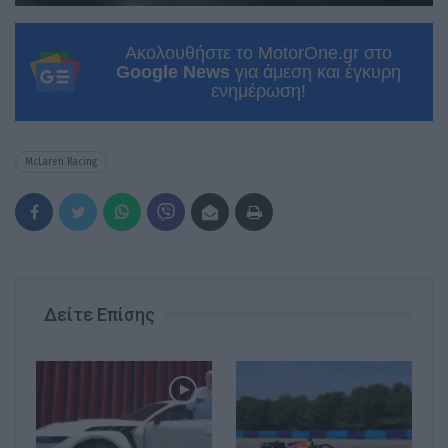
Ακολουθήστε το MotorOne.gr στο
Google News
για άμεση και έγκυρη
ενημέρωση!
McLaren Racing
Δείτε Επίσης