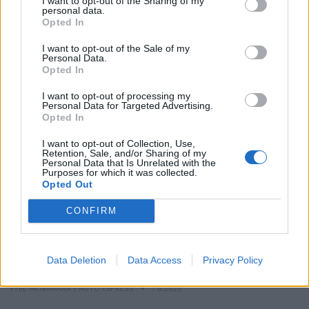
I want to opt-out of the Sharing of my
personal data.
Opted In
ΕΠΙΚΑΙΡΟΤΗΤΑ
I want to opt-out of the Sale of my
Personal Data.
Opted In
ΚΟΣΜΟΣ
I want to opt-out of processing my
Personal Data for Targeted Advertising.
Opted In
I want to opt-out of Collection, Use,
Retention, Sale, and/or Sharing of my
Personal Data that Is Unrelated with the
Purposes for which it was collected.
Opted Out
CONFIRM
Ο Alain Favey αποκλειστικά στα Auto Express /
Data Deletion
Data Access
Privacy Policy
MotorOne: «Δεν θα υπάρξει άλλο GTi…
PHIL MCNAMARA | AUTO EXPRESS
7.8.2026