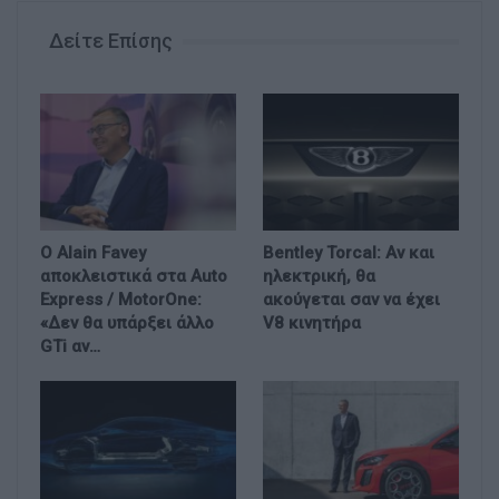
Δείτε Επίσης
Ο Alain Favey
Bentley Torcal: Αν και
αποκλειστικά στα Auto
ηλεκτρική, θα
Express / MotorOne:
ακούγεται σαν να έχει
«Δεν θα υπάρξει άλλο
V8 κινητήρα
GTi αν…