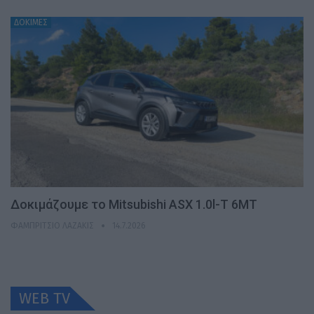
ΔΟΚΙΜΕΣ
Δοκιμάζουμε το Mitsubishi ASX 1.0l-T 6MT
ΦΑΜΠΡΊΤΣΙΟ ΛΑΖΆΚΙΣ
14.7.2026
WEB TV