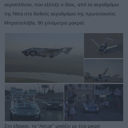
αεροπλάνου, που εξέλιξε ο ίδιος, από το αεροδρόμιο
της Nitra στο διεθνές αεροδρόμιο της πρωτεύουσας
Μπρατισλάβα, 90 χιλιόμετρα μακριά.
Στο έδαφος, το “Aircar” μοιάζει με ένα μικρό