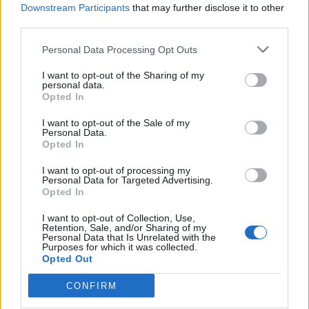
Downstream Participants
that may further disclose it to other
third parties.
WEBTV
Personal Data Processing Opt Outs
I want to opt-out of the Sharing of my
personal data.
Opted In
I want to opt-out of the Sale of my
Personal Data.
Opted In
I want to opt-out of processing my
Personal Data for Targeted Advertising.
Opted In
Skoda: Ξεκίνησε η παραγωγή του
νέου Peaq – Δείτε Video από τη
I want to opt-out of Collection, Use,
Retention, Sale, and/or Sharing of my
γραμμή παραγωγής
Personal Data that Is Unrelated with the
Purposes for which it was collected.
Opted Out
WEB TV
6.8.2026
CONFIRM