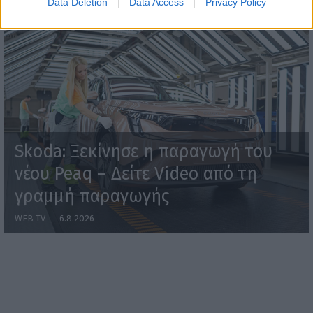
Data Deletion
Data Access
Privacy Policy
Skoda: Ξεκίνησε η παραγωγή του
νέου Peaq – Δείτε Video από τη
γραμμή παραγωγής
WEB TV
6.8.2026