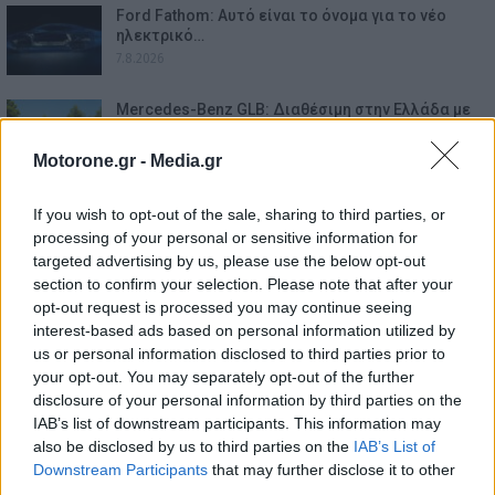
Ford Fathom: Αυτό είναι το όνομα για το νέο
ηλεκτρικό…
7.8.2026
Mercedes-Benz GLB: Διαθέσιμη στην Ελλάδα με
όφελος 2.000…
7.8.2026
Motorone.gr -
Media.gr
Οι τιμές Αυγούστου για όλα τα μοντέλα της
If you wish to opt-out of the sale, sharing to third parties, or
ελληνικής αγοράς
processing of your personal or sensitive information for
7.8.2026
targeted advertising by us, please use the below opt-out
section to confirm your selection. Please note that after your
Leapmotor T03: Διαθέσιμο με νέα, μειωμένη τιμή,
opt-out request is processed you may continue seeing
από 16.190…
interest-based ads based on personal information utilized by
7.8.2026
us or personal information disclosed to third parties prior to
your opt-out. You may separately opt-out of the further
e-νημερώσου 2026 – GAC Aion UT: Compact
disclosure of your personal information by third parties on the
ηλεκτρικό hatchback…
IAB’s list of downstream participants. This information may
7.8.2026
also be disclosed by us to third parties on the
IAB’s List of
Downstream Participants
that may further disclose it to other
third parties.