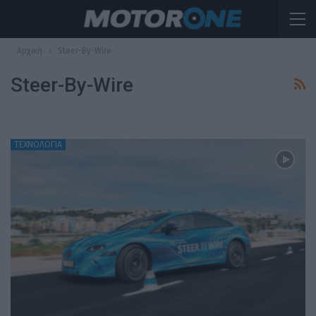
Αρχική
Steer-By-Wire
Steer-By-Wire
ΤΕΧΝΟΛΟΓΙΑ