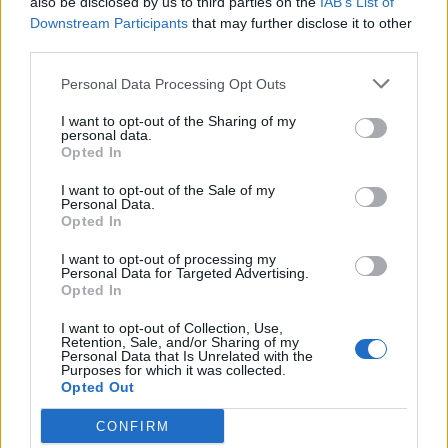
also be disclosed by us to third parties on the
IAB’s List of
Downstream Participants
that may further disclose it to other
third parties.
WEBTV
Personal Data Processing Opt Outs
I want to opt-out of the Sharing of my
personal data.
Opted In
I want to opt-out of the Sale of my
Personal Data.
Opted In
I want to opt-out of processing my
Personal Data for Targeted Advertising.
Opted In
Η Mercedes-AMG CLA 45 κατακτά το
I want to opt-out of Collection, Use,
Nürburgring με χρόνο – ρεκόρ στην
Retention, Sale, and/or Sharing of my
Personal Data that Is Unrelated with the
κατηγορία (Video)
Purposes for which it was collected.
Opted Out
WEB TV
5.8.2026
CONFIRM