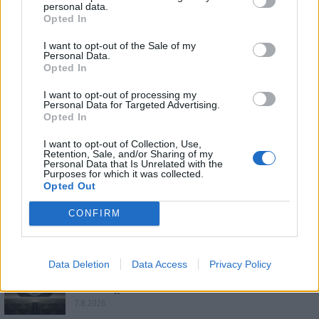
personal data.
Opted In
I want to opt-out of the Sale of my
Personal Data.
Opted In
I want to opt-out of processing my
Personal Data for Targeted Advertising.
Opted In
I want to opt-out of Collection, Use,
Retention, Sale, and/or Sharing of my
Personal Data that Is Unrelated with the
Purposes for which it was collected.
ΕΠΙΚΑΙΡΟΤΗΤΑ
Opted Out
CONFIRM
Ο Alain Favey αποκλειστικά στα Auto Express /
MotorOne: «Δεν…
7.8.2026
Data Deletion
Data Access
Privacy Policy
Bentley Torcal: Αν και ηλεκτρική, θα ακούγεται
σαν να έχει…
7.8.2026