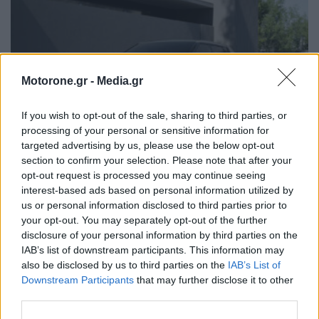
Motorone.gr -
Media.gr
If you wish to opt-out of the sale, sharing to third parties, or
processing of your personal or sensitive information for
targeted advertising by us, please use the below opt-out
section to confirm your selection. Please note that after your
opt-out request is processed you may continue seeing
interest-based ads based on personal information utilized by
us or personal information disclosed to third parties prior to
Το Kia EV4 αποκαλύφθηκε με έως και 630
your opt-out. You may separately opt-out of the further
χιλιόμετρα αυτονομίας
disclosure of your personal information by third parties on the
IAB’s list of downstream participants. This information may
ΝΊΚΟΣ ΝΑΟΎΜ
27.2.2025
also be disclosed by us to third parties on the
IAB’s List of
Downstream Participants
that may further disclose it to other
ΠΑΛΑΙΌΤΕΡΑ ΆΡΘΡΑ
third parties.