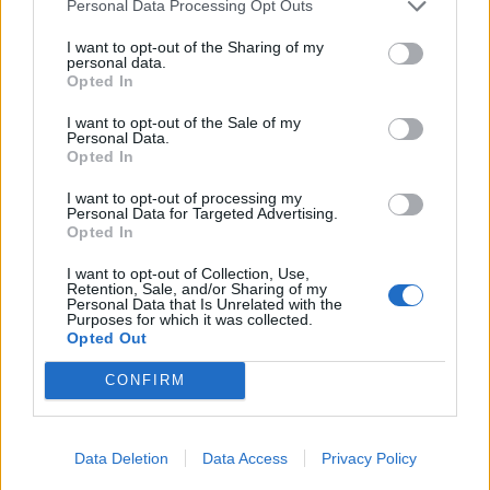
Personal Data Processing Opt Outs
I want to opt-out of the Sharing of my
personal data.
Opted In
I want to opt-out of the Sale of my
Personal Data.
Opted In
I want to opt-out of processing my
Personal Data for Targeted Advertising.
Opted In
I want to opt-out of Collection, Use,
Retention, Sale, and/or Sharing of my
Personal Data that Is Unrelated with the
Purposes for which it was collected.
Opted Out
ΕΠΙΚΑΙΡΟΤΗΤΑ
CONFIRM
Ford Fathom: Αυτό είναι το όνομα για το νέο
ηλεκτρικό…
Data Deletion
Data Access
Privacy Policy
7.8.2026