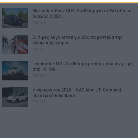
Mercedes-Benz GLB: Διαθέσιμη στην Ελλάδα με
όφελος 2.000…
7.8.2026
Οι τιμές Αυγούστου για όλα τα μοντέλα της
ελληνικής αγοράς
7.8.2026
Leapmotor T03: Διαθέσιμο με νέα, μειωμένη τιμή,
από 16.190…
7.8.2026
e-νημερώσου 2026 – GAC Aion UT: Compact
ηλεκτρικό hatchback…
7.8.2026