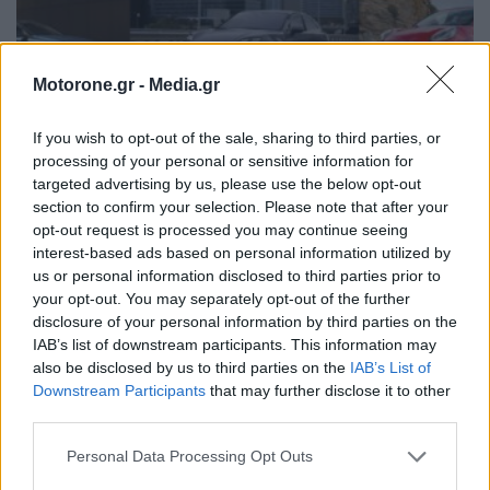
Motorone.gr -
Media.gr
If you wish to opt-out of the sale, sharing to third parties, or
processing of your personal or sensitive information for
targeted advertising by us, please use the below opt-out
section to confirm your selection. Please note that after your
opt-out request is processed you may continue seeing
7 νέα SUV στην ελληνική αγορά – Δείτε τις
interest-based ads based on personal information utilized by
τιμές για όλες τις εκδόσεις
us or personal information disclosed to third parties prior to
your opt-out. You may separately opt-out of the further
ΝΊΚΟΣ ΝΑΟΎΜ
6.8.2024
disclosure of your personal information by third parties on the
IAB’s list of downstream participants. This information may
ΠΑΛΑΙΌΤΕΡΑ ΆΡΘΡΑ
also be disclosed by us to third parties on the
IAB’s List of
Downstream Participants
that may further disclose it to other
third parties.
Personal Data Processing Opt Outs