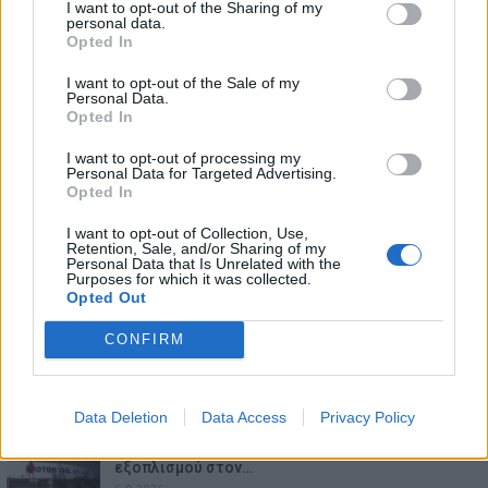
I want to opt-out of the Sharing of my
personal data.
Opted In
I want to opt-out of the Sale of my
Personal Data.
Opted In
I want to opt-out of processing my
Personal Data for Targeted Advertising.
Opted In
I want to opt-out of Collection, Use,
Retention, Sale, and/or Sharing of my
Personal Data that Is Unrelated with the
Purposes for which it was collected.
Opted Out
ΕΠΙΚΑΙΡΟΤΗΤΑ
CONFIRM
Ο Alain Favey αποκλειστικά στα Auto Express /
MotorOne: Το…
6.8.2026
Data Deletion
Data Access
Privacy Policy
Motor Oil: Δωρεά πυροσβεστικών οχημάτων και
εξοπλισμού στον…