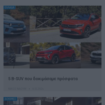
ΕΛΛΑΔΑ
5 B-SUV που δοκιμάσαμε πρόσφατα
ΝΊΚΟΣ ΝΑΟΎΜ
6.12.2024
ΔΟΚΙΜΕΣ