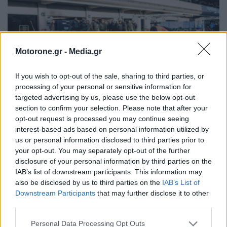
Motorone.gr -
Media.gr
If you wish to opt-out of the sale, sharing to third parties, or
processing of your personal or sensitive information for
targeted advertising by us, please use the below opt-out
section to confirm your selection. Please note that after your
opt-out request is processed you may continue seeing
interest-based ads based on personal information utilized by
F1: O Isack Hadjar με τη Red Bull ταχύτερος
us or personal information disclosed to third parties prior to
στην πρώτη ημέρα δοκιμών για το 2026
your opt-out. You may separately opt-out of the further
disclosure of your personal information by third parties on the
ΦΑΜΠΡΊΤΣΙΟ ΛΑΖΆΚΙΣ
26.1.2026
IAB’s list of downstream participants. This information may
also be disclosed by us to third parties on the
IAB’s List of
Downstream Participants
that may further disclose it to other
ΠΑΛΑΙΌΤΕΡΑ ΆΡΘΡΑ
third parties.
Personal Data Processing Opt Outs