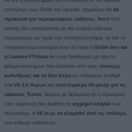
Αν και η ιταλική φίρμα δεν αποκαλύπτει τον αριθμό
αντιτύπων των Ghibli και Levante, σημειώνει ότι
θα
πρόκειται για περιορισμένες εκδόσεις. Αυτό
που
επίσης δεν αποκαλύπτει αν θα υπάρξει κάποιος
περιορισμός ως προς την επιλογή κινητήρα, αν και το
επικρατέστερο σενάριο είναι ότι τόσο η
Ghibli όσο και
η
Levante
FTributo
θα είναι διαθέσιμες με όλο το
φάσμα κινητήρων που ξεκινούν από τους
τέσσερις
κυλίνδρους και τα δύο λίτρα
με ενδιάμεσο σταθμό
ένα
V6 3,0 λίτρων
και
επιστέγασμα
V8 μοτέρ για τις
εκδόσεις
Trofeo
. Βέβαια με δεδομένο ότι η εξωτερική
τους εμφάνιση δεν διαθέτει το
αιχμηρό
bodykit
των
τελευταίων, ο
V8 ίσως να εξαιρεθεί από τις επιλογές
των ειδικών εκδόσεων.