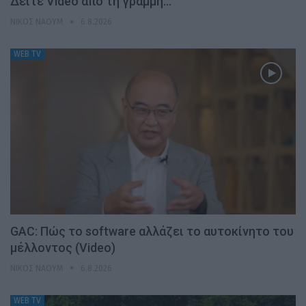
Δείτε Video από τη γραμμή…
ΝΊΚΟΣ ΝΑΟΎΜ
6.8.2026
WEB TV
GAC: Πώς το software αλλάζει το αυτοκίνητο του
μέλλοντος (Video)
ΝΊΚΟΣ ΝΑΟΎΜ
6.8.2026
WEB TV