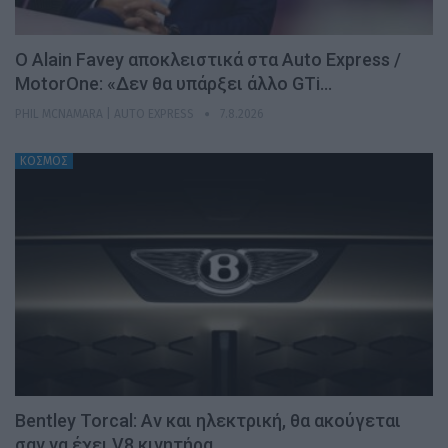
Ο Alain Favey αποκλειστικά στα Auto Express /
MotorOne: «Δεν θα υπάρξει άλλο GTi…
PHIL MCNAMARA | AUTO EXPRESS
7.8.2026
ΚΟΣΜΟΣ
Bentley Torcal: Αν και ηλεκτρική, θα ακούγεται
σαν να έχει V8 κινητήρα