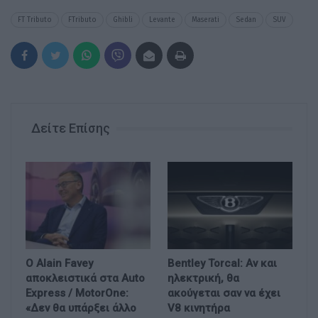
FT Tributo
FTributo
Ghibli
Levante
Maserati
Sedan
SUV
Δείτε Επίσης
Ο Alain Favey
Bentley Torcal: Αν και
αποκλειστικά στα Auto
ηλεκτρική, θα
Express / MotorOne:
ακούγεται σαν να έχει
«Δεν θα υπάρξει άλλο
V8 κινητήρα