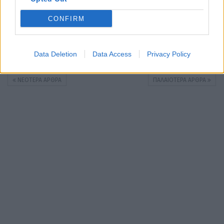
σε ένα πιστό μοντέλο 1:8
CONFIRM
Φαμπρίτσιο Λαζάκις
24.5.2026
Μόλις 12 χειροποίητα μοντέλα σε κλίμακα 1:8 της Ferrari 312 T4 που
οδήγησε στη νίκη ο Gilles Villeneuve στο βρεγμένο Grand Prix του
Data Deletion
Data Access
Privacy Policy
Watkins…
ΝΕΌΤΕΡΑ ΆΡΘΡΑ
ΠΑΛΑΙΌΤΕΡΑ ΆΡΘΡΑ