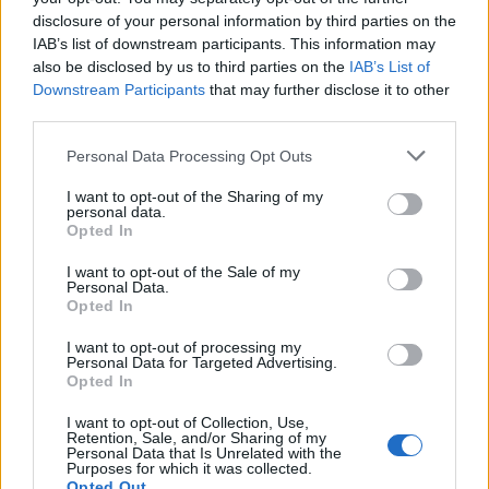
disclosure of your personal information by third parties on the
Φαμπρίτσιο Λαζάκις
31.5.2026
IAB’s list of downstream participants. This information may
Τα εντυπωσιακά ανοιχτά πρωτότυπα της Skoda κυριάρχησαν σε
also be disclosed by us to third parties on the
IAB’s List of
πίστες και αναβάσεις στην Τσεχοσλοβακία, γράφοντας ιστορία με
Downstream Participants
that may further disclose it to other
τις επιδόσεις τους.
third parties.
ΤΑΞΙΔΙ ΣΤΟ ΧΡΟΝΟ
Personal Data Processing Opt Outs
I want to opt-out of the Sharing of my
personal data.
Opted In
I want to opt-out of the Sale of my
Personal Data.
Opted In
I want to opt-out of processing my
Personal Data for Targeted Advertising.
Opted In
I want to opt-out of Collection, Use,
Retention, Sale, and/or Sharing of my
Personal Data that Is Unrelated with the
H Ferrari 312T4 του Gilles Villeneuve αναβιώνει
Purposes for which it was collected.
Opted Out