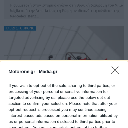
Η συμμετοχή στον ιστορικό αγώνα στη θρυλική διαδρομή του Mille
Miglia από την Brescia έως τη Ρώμη αναδεικνύει τη σύνδεση της
Mercedes-Benz…
ΤΑΞΙΔΙ ΣΤΟ ΧΡΟΝΟ
Motorone.gr -
Media.gr
If you wish to opt-out of the sale, sharing to third parties, or
processing of your personal or sensitive information for
targeted advertising by us, please use the below opt-out
section to confirm your selection. Please note that after your
opt-out request is processed you may continue seeing
Skoda Spider B5 και II: Tα αγωνιστικά
interest-based ads based on personal information utilized by
πρωτότυπα των ’70s
us or personal information disclosed to third parties prior to
your opt-out. You may separately opt-out of the further