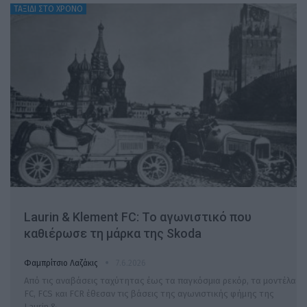
ΤΑΞΙΔΙ ΣΤΟ ΧΡΟΝΟ
Laurin & Klement FC: Το αγωνιστικό που
καθιέρωσε τη μάρκα της Skoda
Φαμπρίτσιο Λαζάκις
7.6.2026
Από τις αναβάσεις ταχύτητας έως τα παγκόσμια ρεκόρ, τα μοντέλα
FC, FCS και FCR έθεσαν τις βάσεις της αγωνιστικής φήμης της
Laurin &…