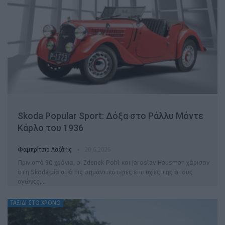
Skoda Popular Sport: Δόξα στο Ράλλυ Μόντε
Κάρλο του 1936
Φαμπρίτσιο Λαζάκις
20.6.2026
Πριν από 90 χρόνια, οι Zdenek Pohl και Jaroslav Hausman χάρισαν
στη Skoda μία από τις σημαντικότερες επιτυχίες της στους
αγώνες,…
ΤΑΞΙΔΙ ΣΤΟ ΧΡΟΝΟ