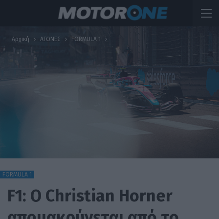
Αρχική
ΑΓΩΝΕΣ
FORMULA 1
FORMULA 1
F1: Ο Christian Horner
απομακρύνεται από το