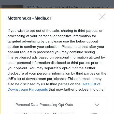
GAC: Πώς το software αλλάζει το αυτοκίνητο του
μέλλοντος…
6.8.2026
Motorone.gr -
Media.gr
Mercedes-AMG GT 53 4-Door Coupe: Το αμιγώς
If you wish to opt-out of the sale, sharing to third parties, or
ηλεκτρικό GT με…
processing of your personal or sensitive information for
6.8.2026
targeted advertising by us, please use the below opt-out
section to confirm your selection. Please note that after your
opt-out request is processed you may continue seeing
interest-based ads based on personal information utilized by
us or personal information disclosed to third parties prior to
your opt-out. You may separately opt-out of the further
disclosure of your personal information by third parties on the
IAB’s list of downstream participants. This information may
also be disclosed by us to third parties on the
IAB’s List of
Downstream Participants
that may further disclose it to other
third parties.
Personal Data Processing Opt Outs