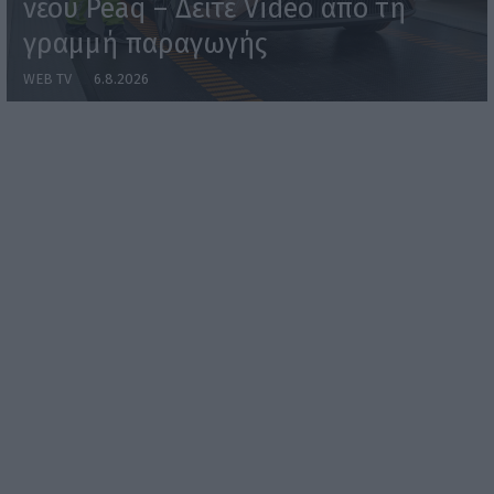
νέου Peaq – Δείτε Video από τη
γραμμή παραγωγής
WEB TV
6.8.2026