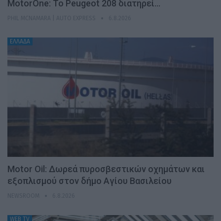
MotorOne: Το Peugeot 208 διατηρεί…
PHIL MCNAMARA | AUTO EXPRESS
6.8.2026
ΕΛΛΑΔΑ
Motor Oil: Δωρεά πυροσβεστικών οχημάτων και
εξοπλισμού στον δήμο Αγίου Βασιλείου
NEWSROOM
6.8.2026
WEB TV