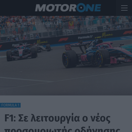
Αρχική
ΑΓΩΝΕΣ
FORMULA 1
FORMULA 1
F1: Σε λειτουργία ο νέος
προσομοιωτής οδήγησης