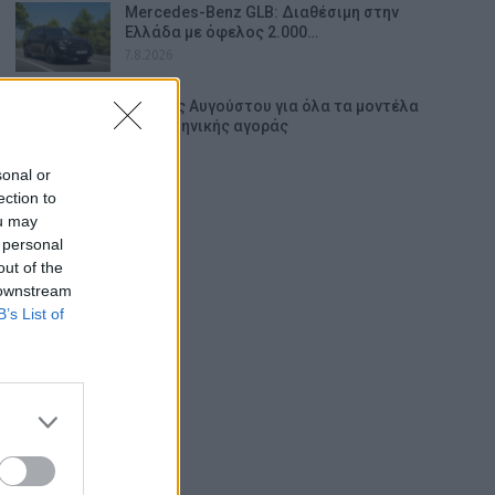
Mercedes-Benz GLB: Διαθέσιμη στην
Ελλάδα με όφελος 2.000…
7.8.2026
Οι τιμές Αυγούστου για όλα τα μοντέλα
της ελληνικής αγοράς
7.8.2026
sonal or
ection to
ou may
 personal
out of the
 downstream
B’s List of