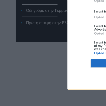
Opted 
Οδηγούμε στην Γερμανία το Jeep Compass 
I want t
Opted 
Πρώτη επαφή στην Ελλάδα με το νέο Renaul
I want 
Advertis
Opted 
I want t
of my P
was col
Opted 