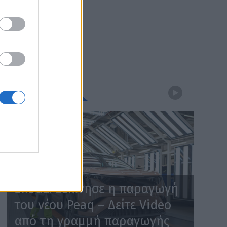
WEBTV
Skoda: Ξεκίνησε η παραγωγή
του νέου Peaq – Δείτε Video
από τη γραμμή παραγωγής