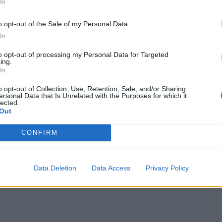
In
4xe
o opt-out of the Sale of my Personal Data.
In
t Twingo E-Tech
to opt-out of processing my Personal Data for Targeted
ing.
In
o opt-out of Collection, Use, Retention, Sale, and/or Sharing
ersonal Data that Is Unrelated with the Purposes for which it
lected.
Out
CONFIRM
Data Deletion
Data Access
Privacy Policy