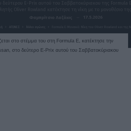
 δεύτερου E-Prix αυτού του Σαββατοκύριακου της Formula E
ητής Oliver Rowland κατέκτησε τη νίκη με το μονοθέσιο της
17.5.2026
Φαμπρίτσιο Λαζάκις
κή
ΑΓΩΝΕΣ
Άλλοι αγώνες
Formula E-Μονακό: Νίκη του Oliver Rowland και της N
εται στο στέμμα του στη Formula E, κατέκτησε την
ssan, στο δεύτερο E-Prix αυτού του Σαββατοκύριακου