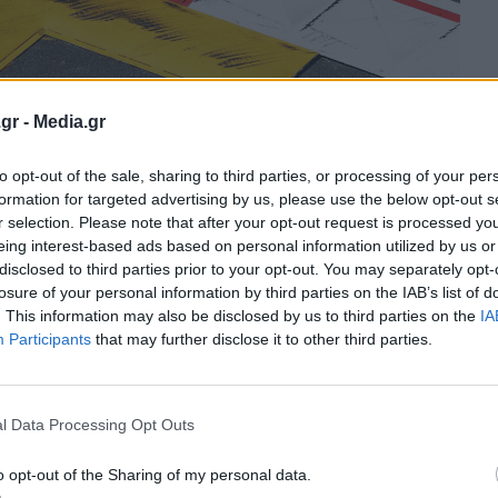
gr -
Media.gr
to opt-out of the sale, sharing to third parties, or processing of your per
formation for targeted advertising by us, please use the below opt-out s
r selection. Please note that after your opt-out request is processed y
eing interest-based ads based on personal information utilized by us or
disclosed to third parties prior to your opt-out. You may separately opt-
losure of your personal information by third parties on the IAB’s list of
. This information may also be disclosed by us to third parties on the
IA
Participants
that may further disclose it to other third parties.
κτρικό αυτοκίνητο πόλης, από 17.900€!
l Data Processing Opt Outs
να στην κατηγορία του!
o opt-out of the Sharing of my personal data.
 που έρχεται να αλλάξει τα δεδομένα