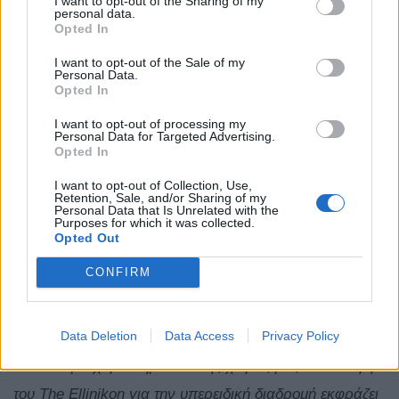
I want to opt-out of the Sharing of my
Βαλυράκη.
personal data.
Opted In
Κατά τον χαιρετισμό του, ο Αναπληρωτής Υπουργός
I want to opt-out of the Sale of my
Personal Data.
Αθλητισμού,
Γιάννης Βρούτσης
, ανέφερε:
«Το ΕΚΟ
Opted In
Ράλλυ Ακρόπολις αποτελεί έναν από τους
I want to opt-out of processing my
Personal Data for Targeted Advertising.
σημαντικότερους θεσμούς του ελληνικού αθλητισμού και
Opted In
έναν σταθερό πρεσβευτή της χώρας μας στο διεθνές
I want to opt-out of Collection, Use,
αγωνιστικό περιβάλλον. Η διοργάνωση του 2026
Retention, Sale, and/or Sharing of my
Personal Data that Is Unrelated with the
σηματοδοτεί μια νέα φάση για τον αγώνα, όχι μόνο
Purposes for which it was collected.
Opted Out
λόγω της μεταφοράς της έδρας, αλλά και χάρη στη
CONFIRM
συνολική φιλοσοφία σχεδιασμού του. Το ΕΚΟ Ράλλυ
Ακρόπολις αναπτύσσεται πλέον με μεγαλύτερη συνοχή
Data Deletion
Data Access
Privacy Policy
σε τρεις Περιφέρειες, αξιοποιώντας ακόμη περισσότερο
τα ιδιαίτερα χαρακτηριστικά της χώρας μας. Η επιλογή
του The Ellinikon για την υπερειδική διαδρομή εκφράζει