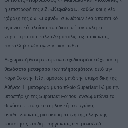
Οι ειδικές «
Παρνασσός
», «
Μαίναλο
» και «
Κολλίνες
»,
η επιστροφή της ε.δ. «
Κεφαλάρι
», καθώς και η νέα
χάραξη της ε.δ. «
Γυμνό
», συνθέτουν ένα απαιτητικό
αγωνιστικό πλαίσιο που διατηρεί τον σκληρό
χαρακτήρα του Ράλλυ Ακρόπολις, αξιοποιώντας
παράλληλα νέα αγωνιστικά πεδία.
Ξεχωριστή θέση στο φετινό σχεδιασμό κατέχει και η
θαλάσσια
μεταφορά
των
πληρωμάτων
, από την
Κόρινθο στην Ιτέα, αμέσως μετά την υπερειδική της
Αθήνας. Η μεταφορά με το πλοίο Superfast IV, με την
υποστήριξη της Superfast Ferries, ενσωματώνει το
θαλάσσιο στοιχείο στη λογική του αγώνα,
αναδεικνύοντας μια ακόμη πτυχή της ελληνικής
ταυτότητας και δημιουργώντας ένα μοναδικό