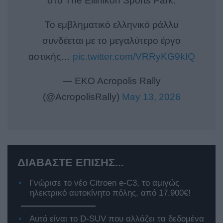
στο The Εllinikon Sports Park.
Το εμβληματικό ελληνικό ράλλυ
συνδέεται με το μεγαλύτερο έργο
αστικής…
pic.twitter.com/VRRyKG9kIQ
— EKO Acropolis Rally
(@AcropolisRally)
May 13, 2026
ΔΙΑΒΑΣΤΕ ΕΠΙΣΗΣ...
Γνώρισε το νέο Citroen e-C3, το αμιγώς
ηλεκτρικό αυτοκίνητο πόλης, από 17.900€!
Αυτό είναι το D-SUV που αλλάζει τα δεδομένα