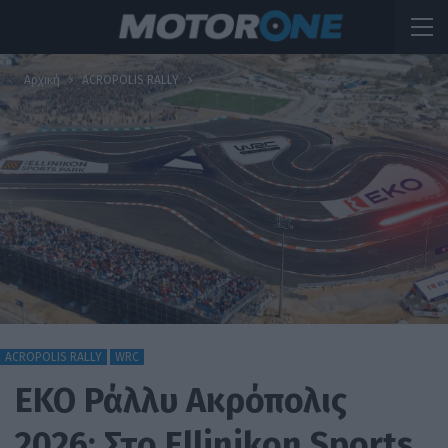
Αρχική
ACROPOLIS RALLY
ACROPOLIS RALLY
WRC
ΕΚΟ Ράλλυ Ακρόπολις
2026: Στο Ellinikon Sports