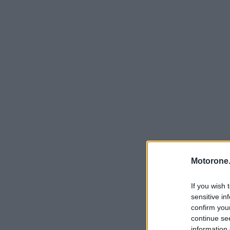
Motorone.
If you wish 
sensitive in
confirm you
continue se
information 