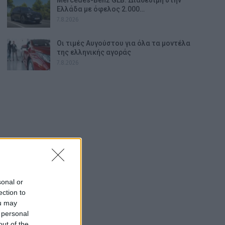
Ελλάδα με όφελος 2.000…
7.8.2026
Οι τιμές Αυγούστου για όλα τα μοντέλα
της ελληνικής αγοράς
7.8.2026
sonal or
ection to
ou may
 personal
out of the