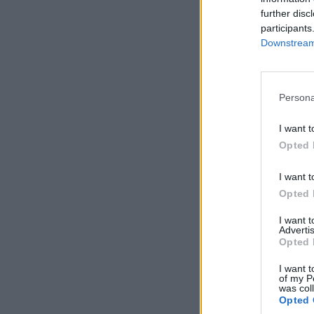
further disc
participants
Downstream 
Persona
I want t
Opted 
I want t
Opted 
I want 
Advertis
Opted 
I want t
of my P
was col
Opted 