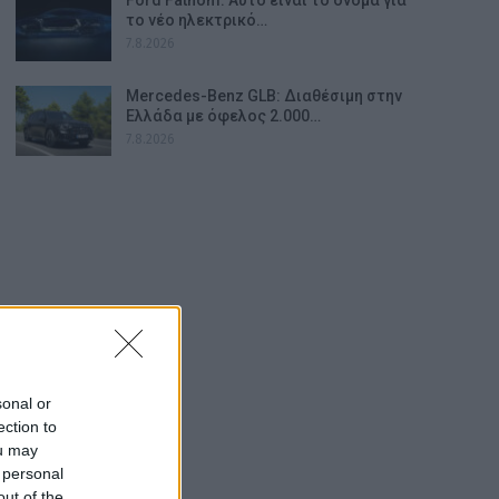
το νέο ηλεκτρικό…
7.8.2026
Mercedes-Benz GLB: Διαθέσιμη στην
Ελλάδα με όφελος 2.000…
7.8.2026
sonal or
ection to
ou may
 personal
out of the