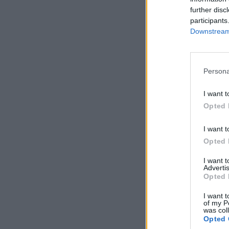
further disc
participants
Downstream 
Persona
I want t
Opted 
I want t
Opted 
I want 
Advertis
Opted 
I want t
of my P
was col
Opted 