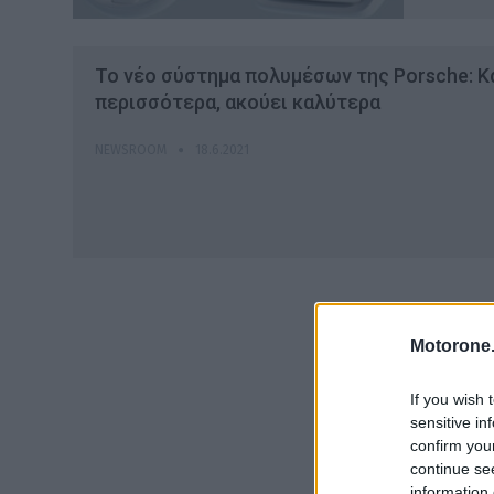
To νέο σύστημα πολυμέσων της Porsche: Κ
περισσότερα, ακούει καλύτερα
NEWSROOM
18.6.2021
Motorone.
If you wish 
sensitive in
confirm you
continue se
information 