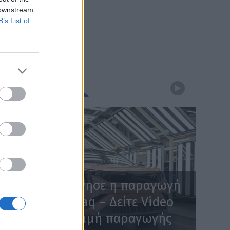
 downstream
B’s List of
WEBTV
Skoda: Ξεκίνησε η παραγωγή
του νέου Peaq – Δείτε Video
από τη γραμμή παραγωγής