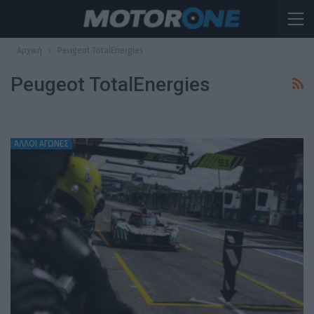
Αρχική
Peugeot TotalEnergies
Peugeot TotalEnergies
ΆΛΛΟΙ ΑΓΏΝΕΣ