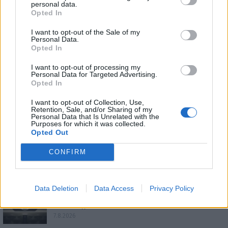
personal data.
Opted In
I want to opt-out of the Sale of my
Personal Data.
Opted In
I want to opt-out of processing my
Personal Data for Targeted Advertising.
Opted In
I want to opt-out of Collection, Use,
Retention, Sale, and/or Sharing of my
Personal Data that Is Unrelated with the
Purposes for which it was collected.
ΕΠΙΚΑΙΡΟΤΗΤΑ
Opted Out
CONFIRM
Ο Alain Favey αποκλειστικά στα Auto Express /
MotorOne: «Δεν…
7.8.2026
Data Deletion
Data Access
Privacy Policy
Bentley Torcal: Αν και ηλεκτρική, θα ακούγεται
σαν να έχει…
7.8.2026