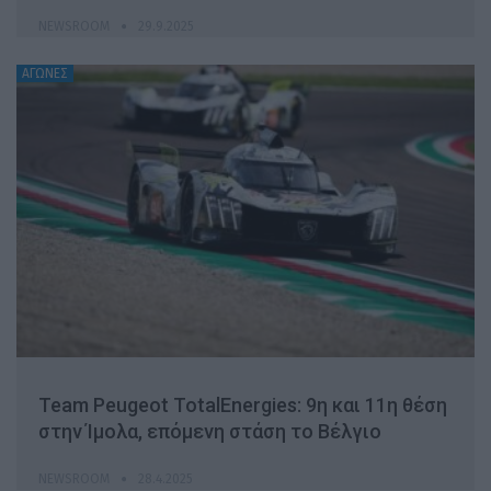
NEWSROOM
29.9.2025
ΑΓΩΝΕΣ
Team Peugeot TotalEnergies: 9η και 11η θέση
στην Ίμολα, επόμενη στάση το Βέλγιο
NEWSROOM
28.4.2025