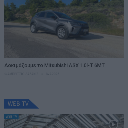
Δοκιμάζουμε το Mitsubishi ASX 1.0l-T 6MT
ΦΑΜΠΡΊΤΣΙΟ ΛΑΖΆΚΙΣ
14.7.2026
WEB TV
WEB TV