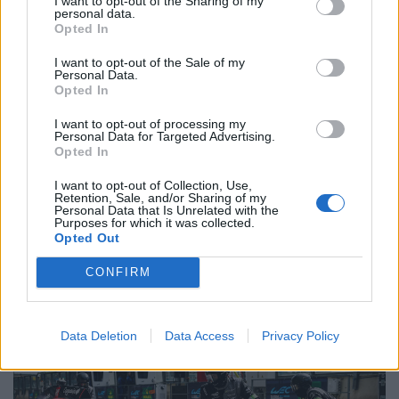
I want to opt-out of the Sharing of my
personal data.
το 2025, και η πρώτη μου στην κατηγορία Hypercar».
Opted In
«Έχω ακόμα πολλά να μάθω, αλλά είμαι πολύ
I want to opt-out of the Sale of my
Personal Data.
ενθουσιασμένος που οδηγώ το Peugeot 9X8 σε αυτή την
Opted In
εμβληματική πίστα. Ως Γάλλος οδηγός που αγωνίζεται
I want to opt-out of processing my
Personal Data for Targeted Advertising.
στο Le Mans με γαλλικό αυτοκίνητο, ειδικά στην
Opted In
εκατονταετηρίδα της μάρκας, σίγουρα προσθέτει πίεση.
I want to opt-out of Collection, Use,
Retention, Sale, and/or Sharing of my
Θα ήθελα πολύ να πετύχω ένα σημαντικό αποτέλεσμα
Personal Data that Is Unrelated with the
Purposes for which it was collected.
για την Peugeot και για όλους τους οπαδούς που μας
Opted Out
ακολουθούν».
CONFIRM
Data Deletion
Data Access
Privacy Policy