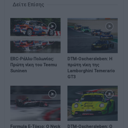
Δείτε Επίσης
ERC-Ράλλυ Πολωνίας:
DTM-Oschersleben: Η
Πρώτη νίκη του Teemu
πρώτη νίκη της
Suninen
Lamborghini Temerario
GT3
Formula E-Τόκιο: Ο Nyck
DTM-Oschersleben: Ο