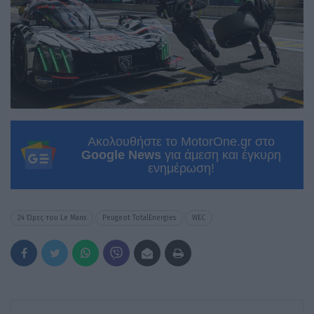
Ακολουθήστε το MotorOne.gr στο
Google News
για άμεση και έγκυρη
ενημέρωση!
24 Ώρες του Le Mans
Peugeot TotalEnergies
WEC