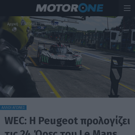
Αρχική
ΑΓΩΝΕΣ
Άλλοι αγώνες
ΆΛΛΟΙ ΑΓΏΝΕΣ
WEC: Η Peugeot προλογίζει
τις 24 Ώρες του Le Mans