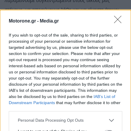
παραμείνουμε συγκεντρωμένοι στους δικούς μας
στόχους, να αποφύγουμε λάθη και να είμαστε έτοιμοι
για κάθε σενάριο. Η εκπροσώπηση της Peugeot στην
Motorone.gr -
Media.gr
εκατονταετηρίδα της είναι μεγάλη τιμή και ελπίζω να
If you wish to opt-out of the sale, sharing to third parties, or
κάνω τη μάρκα περήφανη. Για μένα, το Le Mans είναι
processing of your personal or sensitive information for
επίσης στενά συνδεδεμένο με τη Δανία και τους Δανούς
targeted advertising by us, please use the below opt-out
section to confirm your selection. Please note that after your
οδηγούς όπως ο Tom Kristensen, τον οποίο θα ήθελα
opt-out request is processed you may continue seeing
επίσης να κάνω περήφανο».
interest-based ads based on personal information utilized by
us or personal information disclosed to third parties prior to
your opt-out. You may separately opt-out of the further
Theo
Pourchaire
(#94):
«Έχω πολλές προσωπικές
disclosure of your personal information by third parties on the
αναμνήσεις εδώ στο Le Mans, καθώς έζησα εδώ για
IAB’s list of downstream participants. This information may
also be disclosed by us to third parties on the
IAB’s List of
τέσσερα χρόνια όταν ήμουν μέλος της Ακαδημίας FFSA
Downstream Participants
that may further disclose it to other
και ολοκλήρωσα ακόμη και τις εξετάσεις μου στο
third parties.
γυμνάσιο εδώ. Αυτή είναι η δεύτερη συμμετοχή μου στις
Personal Data Processing Opt Outs
24 Ώρες του Le Mans, μετά τη συμμετοχή μου στο LMP2