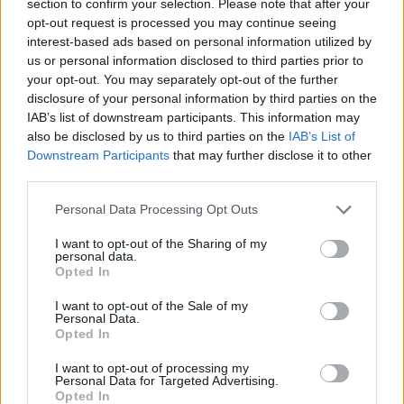
section to confirm your selection. Please note that after your
opt-out request is processed you may continue seeing
Skoda Kodiaq από… χαρτί: Κι όμως, τα φώτα του
interest-based ads based on personal information utilized by
ανάβουν!
us or personal information disclosed to third parties prior to
9.8.2026
your opt-out. You may separately opt-out of the further
disclosure of your personal information by third parties on the
Bugatti Destrier: «Γλυπτό» 1.600 ίππων
IAB’s list of downstream participants. This information may
8.8.2026
also be disclosed by us to third parties on the
IAB’s List of
Downstream Participants
that may further disclose it to other
third parties.
Ο Alain Favey αποκλειστικά στα Auto Express /
MotorOne: «Δεν…
Personal Data Processing Opt Outs
7.8.2026
I want to opt-out of the Sharing of my
personal data.
Bentley Torcal: Αν και ηλεκτρική, θα ακούγεται
Opted In
σαν να έχει…
7.8.2026
I want to opt-out of the Sale of my
Personal Data.
Opted In
I want to opt-out of processing my
Personal Data for Targeted Advertising.
Opted In