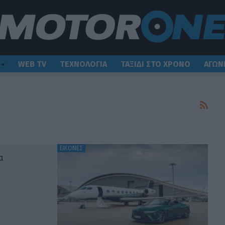
WEB TV
ΤΕΧΝΟΛΟΓΙΑ
ΤΑΞΙΔΙ ΣΤΟ ΧΡΟΝΟ
ΑΓΩΝ
ΕΙΚΟΝΕΣ
α