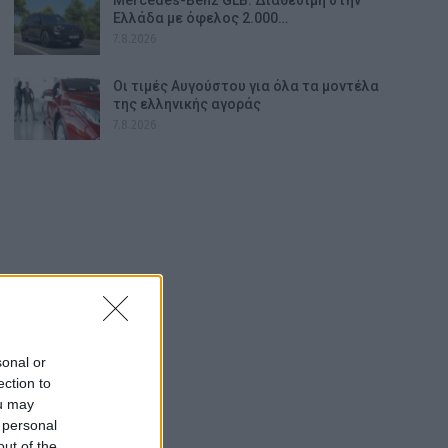
Ελλάδα με όφελος 2.000…
7.8.2026
Οι τιμές Αυγούστου για όλα τα μοντέλα
της ελληνικής αγοράς
7.8.2026
sonal or
ection to
ou may
 personal
out of the