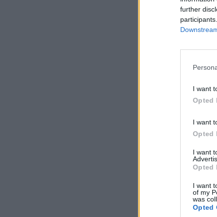
further disc
participants
Downstream 
Persona
I want t
Opted 
I want t
Opted 
I want 
Advertis
Opted 
I want t
of my P
was col
Opted 