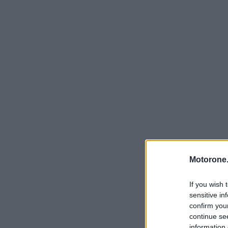
Motorone.
If you wish 
sensitive in
confirm you
continue se
information 