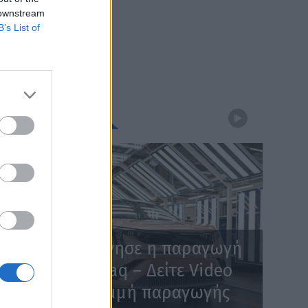
 downstream
B’s List of
WEBTV
Skoda: Ξεκίνησε η παραγωγή
του νέου Peaq – Δείτε Video
από τη γραμμή παραγωγής