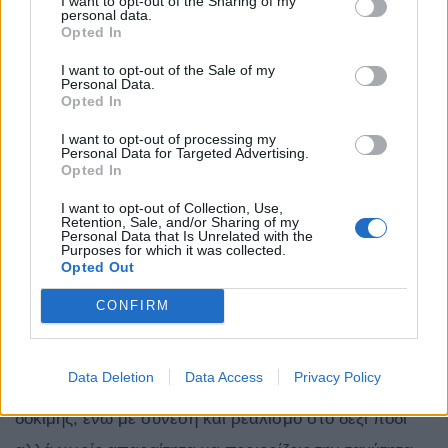
I want to opt-out of the Sharing of my
personal data.
Opted In
I want to opt-out of the Sale of my
Personal Data.
Opted In
I want to opt-out of processing my
Αρκεί ένα πάτημα στο γκάζι για να το ζήσεις να
Personal Data for Targeted Advertising.
Opted In
επιταχύνει πραγματικά γρήγορα, ανεξάρτητα από το
I want to opt-out of Collection, Use,
προφίλ οδήγησης που έχεις επιλέξει (Eco, Normal,
Retention, Sale, and/or Sharing of my
Personal Data that Is Unrelated with the
Sport) ή τον αριθμό των επιβατών που μεταφέρεις.
Purposes for which it was collected.
Opted Out
Κάτι που αναβαθμίζει το ταξίδι με το C-SUV της BYD
CONFIRM
και είναι επίσης στα υπέρ του, είναι και η χαμηλή
κατανάλωση ενέργειας που δεν ξεπέρασε τις 19
Data Deletion
Data Access
Privacy Policy
kWh/100 χλμ., κατά την διάρκεια της πιεσμένης
δοκιμής, ενώ με σύνεση και ρεαλισμό στο δεξί πόδι