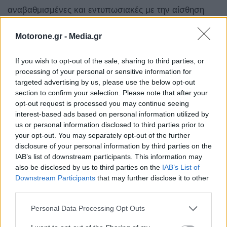
αναβαθμισμένες και εντυπωσιακές με την αίσθηση
επιτάχυνσης να είναι παρούσα και άμεση (Τελική
Motorone.gr -
Media.gr
ταχύτητα 180 χλμ./ώρα και 0-100 χλμ./ώρα σε 5,5 δλ.).
If you wish to opt-out of the sale, sharing to third parties, or
Παρά το γεγονός ότι το βάρος του έχει αυξηθεί κατά
processing of your personal or sensitive information for
targeted advertising by us, please use the below opt-out
130 κιλά σε σχέση με το προηγούμενο μοντέλο, με το
section to confirm your selection. Please note that after your
βάρος να σημαδεύει τα 1.880 κιλά και την αύξηση να
opt-out request is processed you may continue seeing
interest-based ads based on personal information utilized by
οφείλεται κυρίως στη μεγαλύτερη μπαταρία, η
us or personal information disclosed to third parties prior to
επιτάχυνση τόσο από στάση όσο και εν κινήσει είναι
your opt-out. You may separately opt-out of the further
disclosure of your personal information by third parties on the
αμεσότερη.
IAB’s list of downstream participants. This information may
also be disclosed by us to third parties on the
IAB’s List of
Downstream Participants
that may further disclose it to other
third parties.
Personal Data Processing Opt Outs