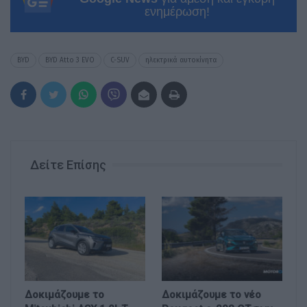
ενημέρωση!
BYD
BYD Atto 3 EVO
C-SUV
ηλεκτρικά αυτοκίνητα
Δείτε Επίσης
Δοκιμάζουμε το
Δοκιμάζουμε το νέο