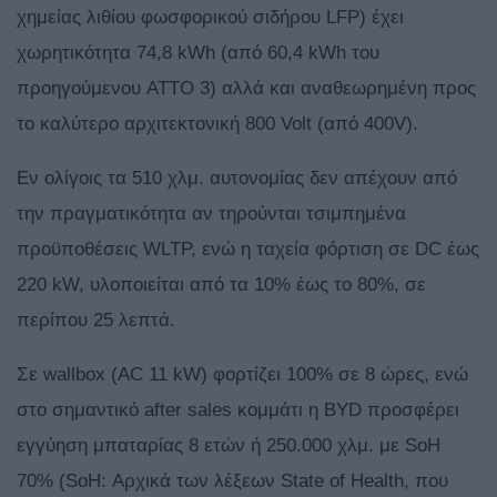
χημείας λιθίου φωσφορικού σιδήρου LFP) έχει
χωρητικότητα 74,8 kWh (από 60,4 kWh του
προηγούμενου ATTO 3) αλλά και αναθεωρημένη προς
το καλύτερο αρχιτεκτονική 800 Volt (από 400V).
Εν ολίγοις τα 510 χλμ. αυτονομίας δεν απέχουν από
την πραγματικότητα αν τηρούνται τσιμπημένα
προϋποθέσεις WLTP, ενώ η ταχεία φόρτιση σε DC έως
220 kW, υλοποιείται από τα 10% έως το 80%, σε
περίπου 25 λεπτά.
Σε wallbox (AC 11 kW) φορτίζει 100% σε 8 ώρες, ενώ
στο σημαντικό after sales κομμάτι η BYD προσφέρει
εγγύηση μπαταρίας 8 ετών ή 250.000 χλμ. με SoH
70% (SoH: Αρχικά των λέξεων State of Health, που