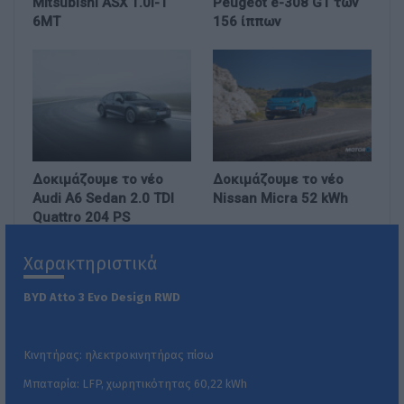
Mitsubishi ASX 1.0l-T
Peugeot e-308 GT των
6MT
156 ίππων
Δοκιμάζουμε το νέο
Δοκιμάζουμε το νέο
Audi A6 Sedan 2.0 TDI
Nissan Micra 52 kWh
Quattro 204 PS
Χαρακτηριστικά
BYD
Atto
3
Evo
Design
RWD
Κινητήρας: ηλεκτροκινητήρας πίσω
Μπαταρία: LFP, χωρητικότητας 60,22 kWh