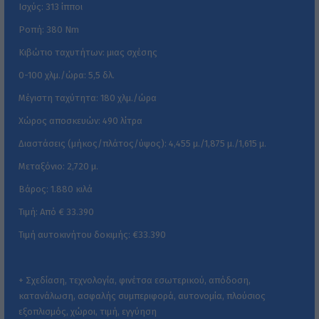
Ισχύς: 313 ίπποι
Ροπή: 380 Nm
Κιβώτιο ταχυτήτων: μιας σχέσης
0-100 χλμ./ώρα: 5,5 δλ.
Μέγιστη ταχύτητα: 180 χλμ./ώρα
Χώρος αποσκευών: 490 λίτρα
Διαστάσεις (μήκος/πλάτος/ύψος): 4,455 μ./1,875 μ./1,615 μ.
Μεταξόνιο: 2,720 μ.
Βάρος: 1.880 κιλά
Τιμή: Από € 33.390
Τιμή αυτοκινήτου δοκιμής: €33.390
+ Σχεδίαση, τεχνολογία, φινέτσα εσωτερικού, απόδοση,
κατανάλωση, ασφαλής συμπεριφορά, αυτονομία, πλούσιος
εξοπλισμός, χώροι, τιμή, εγγύηση