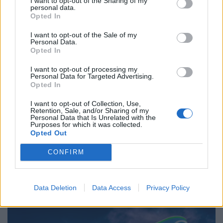
I want to opt-out of the Sharing of my
personal data.
Opted In
MOTOR GREEN
I want to opt-out of the Sale of my
Personal Data.
Opted In
I want to opt-out of processing my
Personal Data for Targeted Advertising.
Opted In
I want to opt-out of Collection, Use,
Retention, Sale, and/or Sharing of my
Personal Data that Is Unrelated with the
Purposes for which it was collected.
Opted Out
Τα πρώτα αυτοκίνητα υδρογόνου ταξινομήθηκαν
CONFIRM
στην Ελλάδα με πρωτοβουλία της Motor…
ΝΊΚΟΣ ΝΑΟΎΜ
31.7.2026
Data Deletion
Data Access
Privacy Policy
BUSINESS