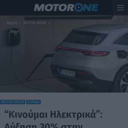
Αρχική
MOTOR GREEN
MOTOR GREEN
ΕΛΛΑΔΑ
“Κινούμαι Ηλεκτρικά”:
Αύξηση 30% στην