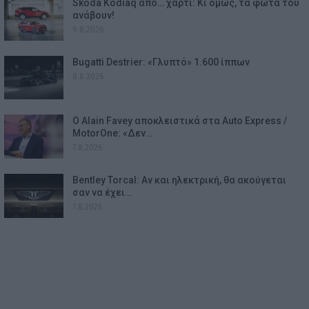
Skoda Kodiaq από… χαρτί: Κι όμως, τα φώτα του
ανάβουν!
9.8.2026
Bugatti Destrier: «Γλυπτό» 1.600 ίππων
8.8.2026
Ο Alain Favey αποκλειστικά στα Auto Express /
MotorOne: «Δεν…
7.8.2026
Bentley Torcal: Αν και ηλεκτρική, θα ακούγεται
σαν να έχει…
7.8.2026