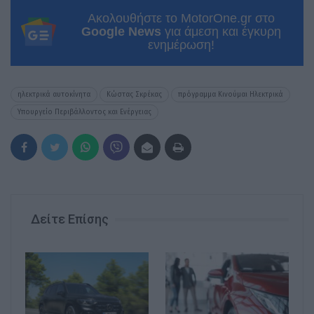
Ακολουθήστε το MotorOne.gr στο
Google News
για άμεση και έγκυρη
ενημέρωση!
ηλεκτρικά αυτοκίνητα
Κώστας Σκρέκας
πρόγραμμα Κινούμαι Ηλεκτρικά
Υπουργείο Περιβάλλοντος και Ενέργειας
Δείτε Επίσης