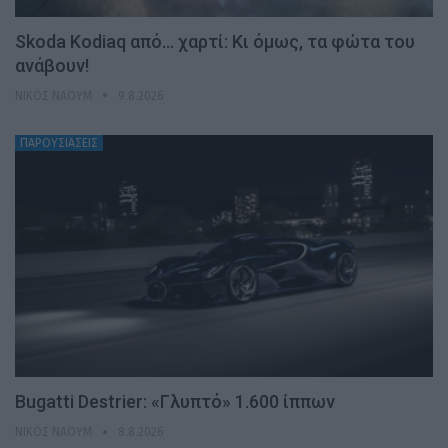
Skoda Kodiaq από… χαρτί: Κι όμως, τα φώτα του
ανάβουν!
ΝΊΚΟΣ ΝΑΟΎΜ
9.8.2026
ΠΑΡΟΥΣΙΑΣΕΙΣ
Bugatti Destrier: «Γλυπτό» 1.600 ίππων
ΝΊΚΟΣ ΝΑΟΎΜ
8.8.2026