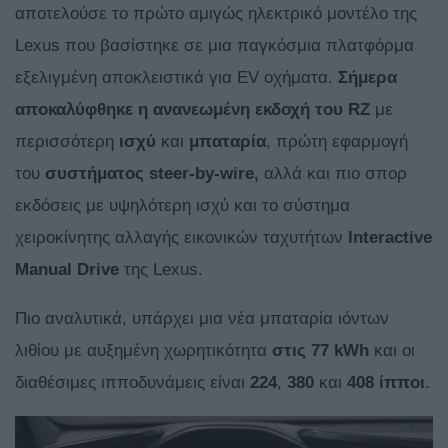
αποτελούσε το πρώτο αμιγώς ηλεκτρικό μοντέλο της
Lexus που βασίστηκε σε μια παγκόσμια πλατφόρμα
εξελιγμένη αποκλειστικά για EV οχήματα.
Σήμερα
αποκαλύφθηκε η ανανεωμένη εκδοχή του RZ
με
περισσότερη
ισχύ
και
μπαταρία
, πρώτη εφαρμογή
του
συστήματος steer-by-wire,
αλλά και πιο σπορ
εκδόσεις με υψηλότερη ισχύ και το σύστημα
χειροκίνητης αλλαγής εικονικών ταχυτήτων
Interactive
Manual Drive
της Lexus.
Πιο αναλυτικά, υπάρχει μια νέα μπαταρία ιόντων
λιθίου με αυξημένη χωρητικότητα
στις 77 kWh
και οι
διαθέσιμες ιπποδυνάμεις είναι
224
,
380
και
408
ίπποι
.