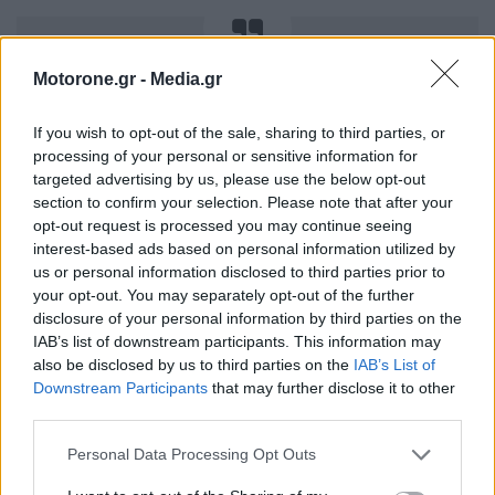
Motorone.gr -
Media.gr
Στην Ελλάδα το C-HR+ αναμένεται μέσα
If you wish to opt-out of the sale, sharing to third parties, or
στο φθινόπωρο του 2025.
processing of your personal or sensitive information for
targeted advertising by us, please use the below opt-out
section to confirm your selection. Please note that after your
opt-out request is processed you may continue seeing
interest-based ads based on personal information utilized by
Η δική μας εμπειρία
us or personal information disclosed to third parties prior to
your opt-out. You may separately opt-out of the further
Πόλο έλξης αποτέλεσε το νέο Toyota C-HR+ στο
disclosure of your personal information by third parties on the
Kenshiki Forum 2025, γι’αυτό και ήταν δύσκολα να
IAB’s list of downstream participants. This information may
also be disclosed by us to third parties on the
IAB’s List of
περάσει κάποιος αρκετό χρόνο μαζί του. Εντυπωσιακό
Downstream Participants
that may further disclose it to other
σε εμφάνιση, με τους πίσω επιβάτες να μην νιώθουν
third parties.
καθόλου κλειστοφοβικά σε σχέση με το υβριδικό C-HR.
Personal Data Processing Opt Outs
Από πλευράς ονομασίας, όταν ρωτήσαμε: “γιατί δεν