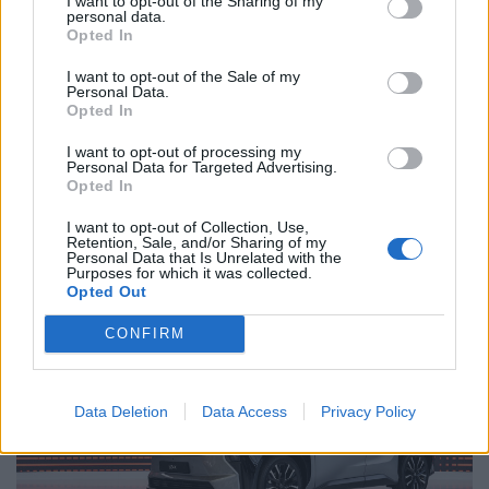
I want to opt-out of the Sharing of my
personal data.
αλλάξατε ονομασία και χρησιμοποιήσατε μια ήδη
Opted In
υπάρχουσα, προσθέτοντας απλά ένα +;” η απάντηση
I want to opt-out of the Sale of my
ήταν: “Μα είναι μεγαλύτερο από το C-HR…”. Σε κάθε
Personal Data.
Opted In
περίπτωση, η επιλογή μπαταριών και εκδόσεων ισχύος
I want to opt-out of processing my
βοηθούν στο να επιλέξει ο καθένας αυτό που του
Personal Data for Targeted Advertising.
Opted In
ταιριάζει, με το ανάλογο αντίτιμο.
I want to opt-out of Collection, Use,
Retention, Sale, and/or Sharing of my
Νέο Toyota bZ4X
Personal Data that Is Unrelated with the
Purposes for which it was collected.
Opted Out
CONFIRM
Data Deletion
Data Access
Privacy Policy