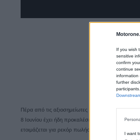
Motorone.
If you wish 
sensitive in
confirm you
continue se
information 
further disc
participants
Downstream 
Πέρα από τις αξιοσημείωτες πωλήσεις της Pur Spo
Persona
8 Ιουνίου έχει ήδη προκαλέσει ενδιαφέρον στη Βόρ
ετοιμάζεται για ρεκόρ πωλήσεων το 2021 στην Αμ
I want t