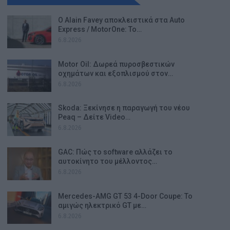
Ο Alain Favey αποκλειστικά στα Auto
Express / MotorOne: Το…
6.8.2026
Motor Oil: Δωρεά πυροσβεστικών
οχημάτων και εξοπλισμού στον…
6.8.2026
Skoda: Ξεκίνησε η παραγωγή του νέου
Peaq – Δείτε Video…
6.8.2026
GAC: Πώς το software αλλάζει το
αυτοκίνητο του μέλλοντος…
6.8.2026
Mercedes-AMG GT 53 4-Door Coupe: Το
αμιγώς ηλεκτρικό GT με…
6.8.2026