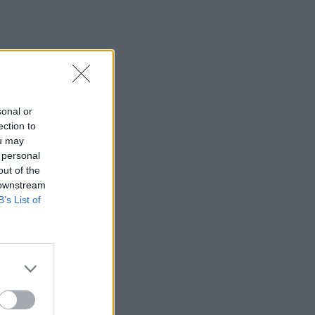
sonal or
ection to
ou may
 personal
out of the
 downstream
B’s List of