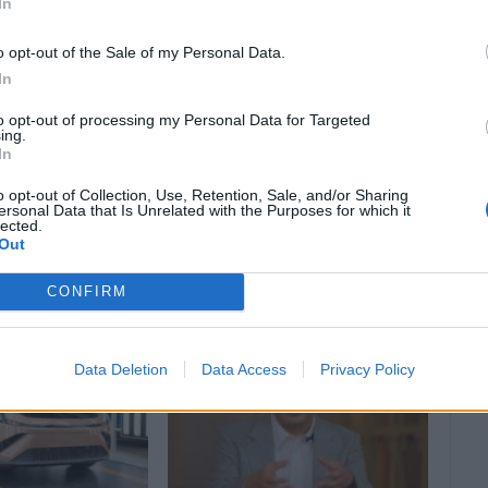
In
Google News
για άμεση και έγκυρη ενημέρωση!
o opt-out of the Sale of my Personal Data.
In
to opt-out of processing my Personal Data for Targeted
ing.
In
o opt-out of Collection, Use, Retention, Sale, and/or Sharing
ersonal Data that Is Unrelated with the Purposes for which it
lected.
Out
CONFIRM
Data Deletion
Data Access
Privacy Policy