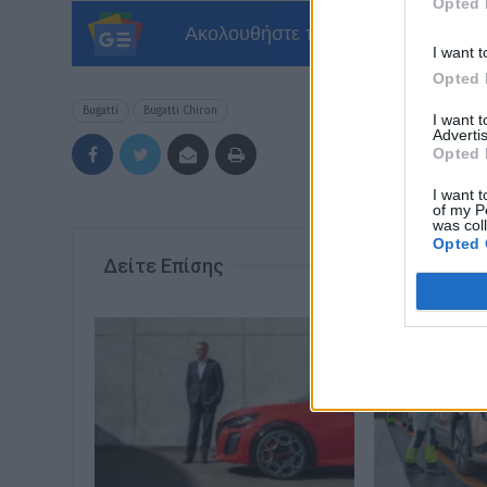
Opted 
Ακολουθήστε το MotorOne.gr στο
I want t
Opted 
Bugatti
Bugatti Chiron
I want 
Advertis
Opted 
I want t
of my P
was col
Opted 
Δείτε Επίσης