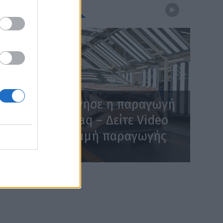
WEBTV
Skoda: Ξεκίνησε η παραγωγή
του νέου Peaq – Δείτε Video
από τη γραμμή παραγωγής
WEB TV
6.8.2026