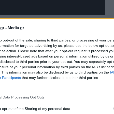
gr -
Media.gr
to opt-out of the sale, sharing to third parties, or processing of your per
formation for targeted advertising by us, please use the below opt-out s
r selection. Please note that after your opt-out request is processed y
eing interest-based ads based on personal information utilized by us or
disclosed to third parties prior to your opt-out. You may separately opt-
losure of your personal information by third parties on the IAB’s list of
. This information may also be disclosed by us to third parties on the
IA
Participants
that may further disclose it to other third parties.
rt, η νέα Chiron Super Sport2 που ανακοινώθηκε στις
l Data Processing Opt Outs
εια Αμερική, επιβεβαιώνοντας ότι η Bugatti
ερική.
o opt-out of the Sharing of my personal data.