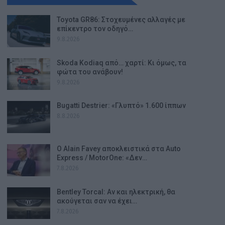
Toyota GR86: Στοχευμένες αλλαγές με
επίκεντρο τον οδηγό…
9.8.2026
Skoda Kodiaq από… χαρτί: Κι όμως, τα
φώτα του ανάβουν!
9.8.2026
Bugatti Destrier: «Γλυπτό» 1.600 ίππων
8.8.2026
Ο Alain Favey αποκλειστικά στα Auto
Express / MotorOne: «Δεν…
7.8.2026
Bentley Torcal: Αν και ηλεκτρική, θα
ακούγεται σαν να έχει…
7.8.2026