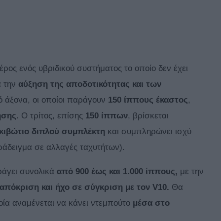
μέρος ενός υβριδικού συστήματος το οποίο δεν έχει
ά την
αύξηση της αποδοτικότητας και των
ό άξονα, οι οποίοι παράγουν
150 ίππους έκαστος
,
ησης.
Ο τρίτος, επίσης
150 ίππων
, βρίσκεται
κιβώτιο διπλού συμπλέκτη
και συμπληρώνει ισχύ
αράδειγμα σε αλλαγές ταχυτήτων).
ράγει συνολικά
από 900 έως και 1.000 ίππους,
με την
 απόκριση και ήχο σε σύγκριση με τον V10.
Θα
ία αναμένεται να κάνει ντεμπούτο
μέσα στο