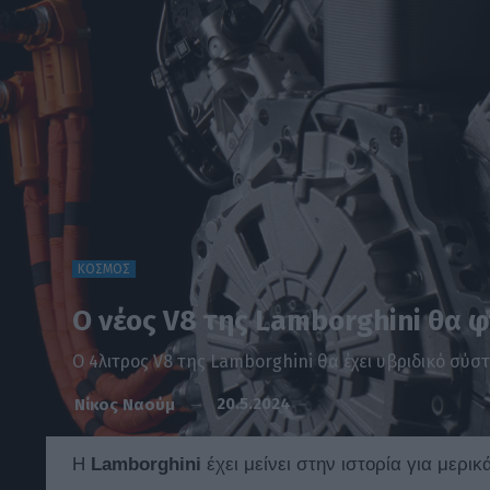
ΚΟΣΜΟΣ
Ο νέος V8 της Lamborghini θα φτά
Ο 4λιτρος V8 της Lamborghini θα έχει υβριδικό σύστ
20.5.2024
Νίκος Ναούμ
Η
Lamborghini
έχει μείνει στην ιστορία για μερι