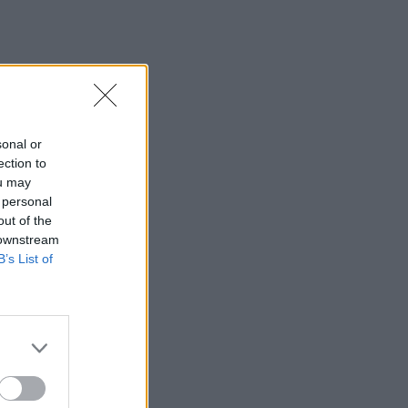
sonal or
ection to
ou may
 personal
out of the
 downstream
B’s List of