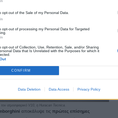
In
o opt-out of the Sale of my Personal Data.
In
to opt-out of processing my Personal Data for Targeted
ing.
In
o opt-out of Collection, Use, Retention, Sale, and/or Sharing
ersonal Data that Is Unrelated with the Purposes for which it
lected.
Out
CONFIRM
Data Deletion
Data Access
Privacy Policy
ε τον ατμοσφαιρικό V10, η Huracan Tecnica.
mborghini
αποκάλυψε τις
πρώτες επίσημες