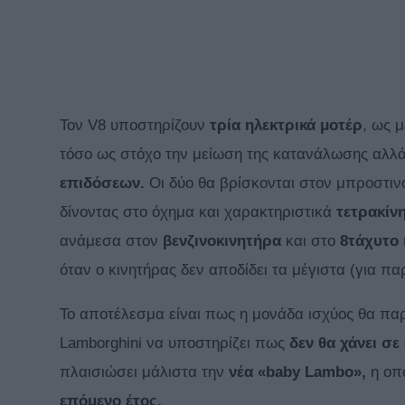
Τον V8 υποστηρίζουν
τρία ηλεκτρικά μοτέρ
, ως 
τόσο ως στόχο την μείωση της κατανάλωσης αλλ
επιδόσεων.
Οι δύο θα βρίσκονται στον μπροστιν
δίνοντας στο όχημα και χαρακτηριστικά
τετρακίν
ανάμεσα στον
βενζινοκινητήρα
και στο
8τάχυτο 
όταν ο κινητήρας δεν αποδίδει τα μέγιστα (για π
Το αποτέλεσμα είναι πως η μονάδα ισχύος θα πα
Lamborghini να υποστηρίζει πως
δεν θα χάνει σε
πλαισιώσει μάλιστα την
νέα «baby Lambo»,
η οπο
επόμενο έτος.