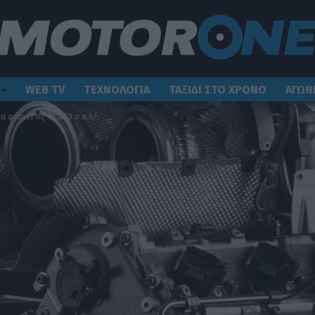
WEB TV
ΤΕΧΝΟΛΟΓΙΑ
ΤΑΞΙΔΙ ΣΤΟ ΧΡΟΝΟ
ΑΓΩΝ
 φτάνει τις 10.000 σ.α.λ.!