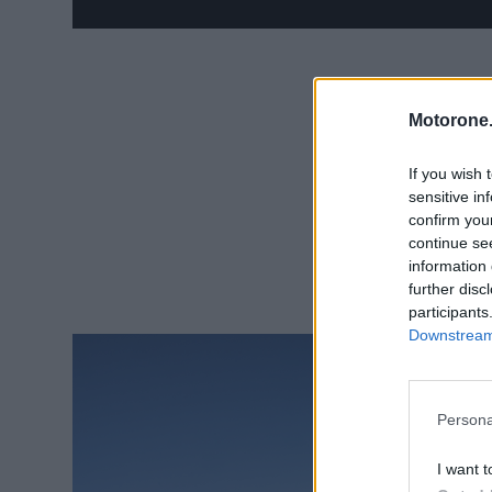
Motorone.
If you wish 
sensitive in
confirm you
continue se
information 
further disc
participants
Downstream 
Persona
I want t