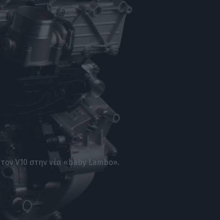
ς τον V10 στην νέα «baby Lambo».