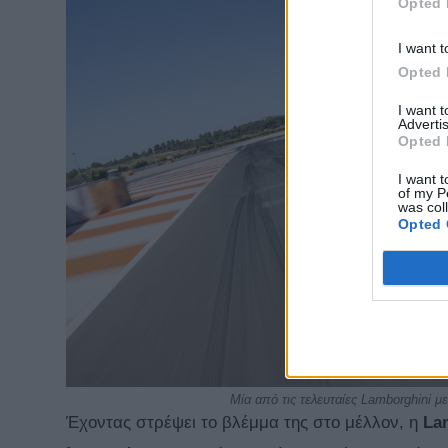
Opted 
I want t
Opted 
I want 
Advertis
Opted 
I want t
of my P
was col
Opted 
Μία από τις τελευταίες Lamborghini μ
Έχοντας στρέψει το βλέμμα της στο μέλλον, η
La