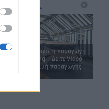
WEBTV
Skoda: Ξεκίνησε η παραγωγή
του νέου Peaq – Δείτε Video
από τη γραμμή παραγωγής
WEB TV
6.8.2026