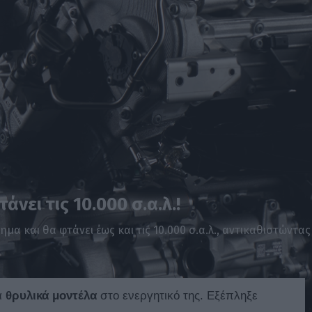
νει τις 10.000 σ.α.λ.!
ημα και θα φτάνει έως και τις 10.000 σ.α.λ., αντικαθιστώντα
κά
θρυλικά μοντέλα
στο ενεργητικό της. Εξέπληξε