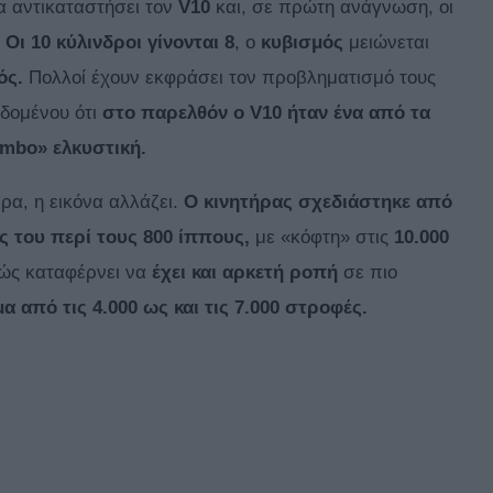
α αντικαταστήσει τον
V10
και, σε πρώτη ανάγνωση, οι
.
Οι 10 κύλινδροι γίνονται 8
, ο
κυβισμός
μειώνεται
ός.
Πολλοί έχουν εκφράσει τον προβληματισμό τους
εδομένου ότι
στο παρελθόν ο V10 ήταν ένα από τα
ambo» ελκυστική.
ρα, η εικόνα αλλάζει.
Ο κινητήρας σχεδιάστηκε από
ς του περί τους 800 ίππους,
με «κόφτη» στις
10.000
ώς καταφέρνει να
έχει και αρκετή ροπή
σε πιο
μα από τις 4.000 ως και τις 7.000 στροφές.