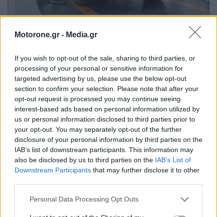
Skoda: Ξεκίνησε η παραγωγή του νέου Peaq –
Motorone.gr -
Media.gr
Δείτε Video από τη γραμμή…
ΝΊΚΟΣ ΝΑΟΎΜ
6.8.2026
If you wish to opt-out of the sale, sharing to third parties, or
processing of your personal or sensitive information for
targeted advertising by us, please use the below opt-out
section to confirm your selection. Please note that after your
opt-out request is processed you may continue seeing
MOTOR GREEN
interest-based ads based on personal information utilized by
us or personal information disclosed to third parties prior to
MOTOR GREEN
your opt-out. You may separately opt-out of the further
disclosure of your personal information by third parties on the
IAB’s list of downstream participants. This information may
also be disclosed by us to third parties on the
IAB’s List of
Downstream Participants
that may further disclose it to other
third parties.
Personal Data Processing Opt Outs