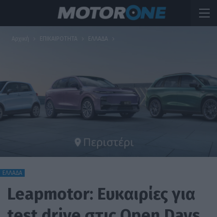
Αρχική
ΕΠΙΚΑΙΡΟΤΗΤΑ
ΕΛΛΑΔΑ
ΕΛΛΑΔΑ
Leapmotor: Ευκαιρίες για
test drive στις Open Days