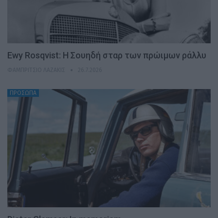
Ewy Rosqvist: Η Σουηδή σταρ των πρώιμων ράλλυ
ΦΑΜΠΡΊΤΣΙΟ ΛΑΖΆΚΙΣ
26.7.2026
ΠΡΟΣΩΠΑ