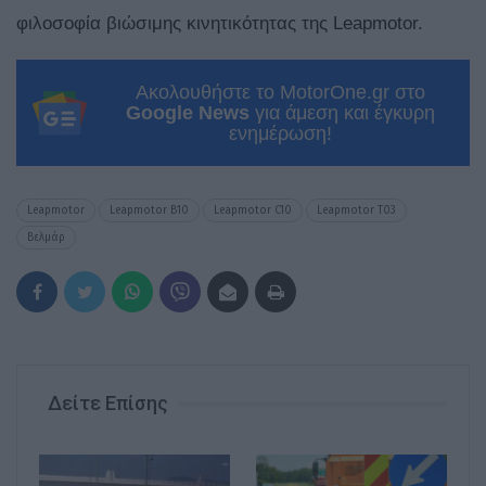
φιλοσοφία βιώσιμης κινητικότητας της Leapmotor.
Ακολουθήστε το MotorOne.gr στο
Google News
για άμεση και έγκυρη
ενημέρωση!
Leapmotor
Leapmotor B10
Leapmotor C10
Leapmotor T03
Βελμάρ
Δείτε Επίσης