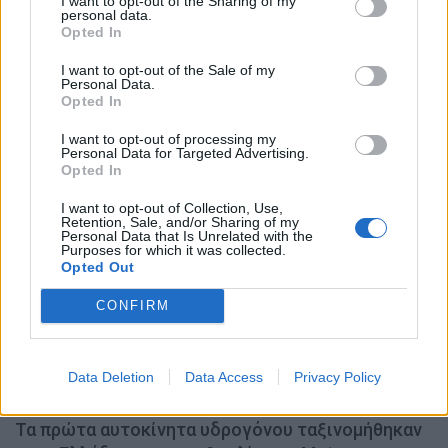
I want to opt-out of the Sharing of my
personal data.
Opted In
Ηλεκτροκίνηση: Οι υπηρεσίες και τα πακέτα των
I want to opt-out of the Sale of my
Personal Data.
παρόχων ενέργειας
Opted In
NEWSROOM
31.7.2026
I want to opt-out of processing my
Personal Data for Targeted Advertising.
Opted In
MOTOR GREEN
I want to opt-out of Collection, Use,
Retention, Sale, and/or Sharing of my
Personal Data that Is Unrelated with the
Purposes for which it was collected.
Opted Out
CONFIRM
Data Deletion
Data Access
Privacy Policy
Τα πρώτα αυτοκίνητα υδρογόνου ταξινομήθηκαν