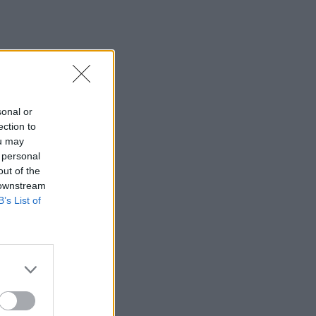
sonal or
ection to
ou may
 personal
out of the
 downstream
B’s List of