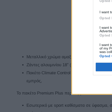
Opted 
I want t
Opted 
I want 
Advertis
Opted 
I want t
of my P
was col
Opted 
Μεταλλικό χρώμα αμαξώματος
Ζάντες αλουμινίου 18″ (δυνατότητα αναβάθμ
Πακέτο Climate Control Plus με αυτόματο κ
εμπρός,
Το πακέτο Premium Plus περιλαμβάνει επιπλέον:
Εσωτερικό με sport καθίσματα σε ύφασμα, 