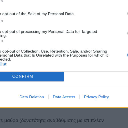
In
o opt-out of the Sale of my Personal Data.
In
to opt-out of processing my Personal Data for Targeted
ing.
In
o opt-out of Collection, Use, Retention, Sale, and/or Sharing
ersonal Data that Is Unrelated with the Purposes for which it
lected.
Out
ισης με επιπλέον χρέωση)
CONFIRM
λιματισμό 3 ζωνών και θερμαινόμενα καθίσματα
Data Deletion
Data Access
Privacy Policy
σε μαύρο (δυνατότητα αναβάθμισης με επιπλέον