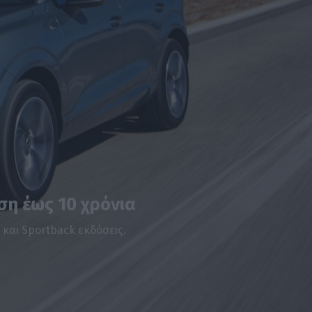
ση έως 10 χρόνια
 και Sportback εκδόσεις.