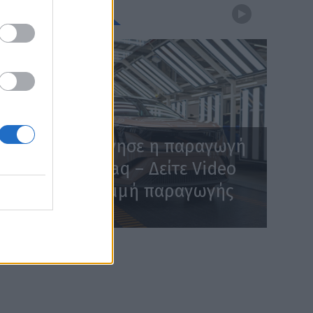
WEBTV
Skoda: Ξεκίνησε η παραγωγή
του νέου Peaq – Δείτε Video
από τη γραμμή παραγωγής
WEB TV
6.8.2026