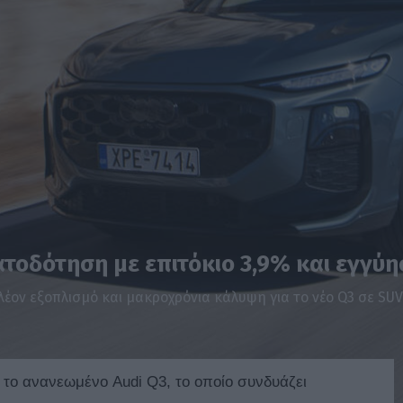
ατοδότηση με επιτόκιο 3,9% και εγγύη
έον εξοπλισμό και μακροχρόνια κάλυψη για το νέο Q3 σε SUV
το ανανεωμένο Audi Q3, το οποίο συνδυάζει