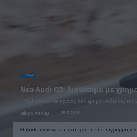
ΕΛΛΑΔΑ
Νέο Audi Q3: Διαθέσιμο με χρημ
Η Audi συνδυάζει προνομιακή χρηματοδότηση, επιπλ
25.5.2026
Νίκος Ναούμ
Η
Audi
ανακοίνωσε νέο εμπορικό πρόγραμμα για 