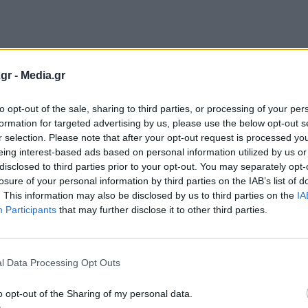
gr -
Media.gr
to opt-out of the sale, sharing to third parties, or processing of your per
formation for targeted advertising by us, please use the below opt-out s
r selection. Please note that after your opt-out request is processed y
eing interest-based ads based on personal information utilized by us or
disclosed to third parties prior to your opt-out. You may separately opt-
m,
με όφελος εξοπλισμού έως 3.300 ευρώ. Η εταιρεία
losure of your personal information by third parties on the IAB’s list of
. This information may also be disclosed by us to third parties on the
IA
 το οποίο προσφέρει κάλυψη έως 10 χρόνια ή 150.000
Participants
that may further disclose it to other third parties.
ο όχημα μετά τη λήξη της χρηματοδότησης.
l Data Processing Opt Outs
o opt-out of the Sharing of my personal data.