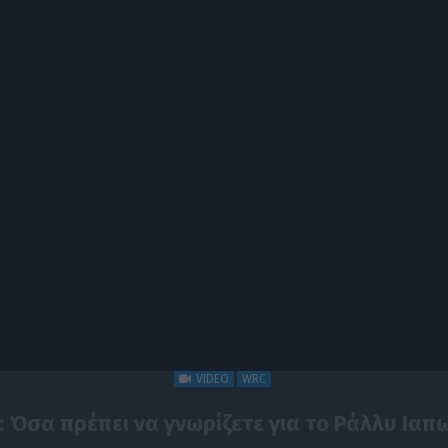
VIDEO
WRC
 Όσα πρέπει να γνωρίζετε για το Ράλλυ Ιαπ