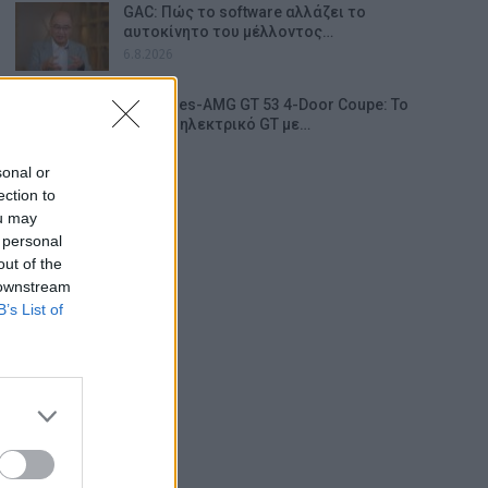
GAC: Πώς το software αλλάζει το
αυτοκίνητο του μέλλοντος…
6.8.2026
Mercedes-AMG GT 53 4-Door Coupe: Το
αμιγώς ηλεκτρικό GT με…
6.8.2026
sonal or
ection to
ou may
 personal
out of the
 downstream
B’s List of