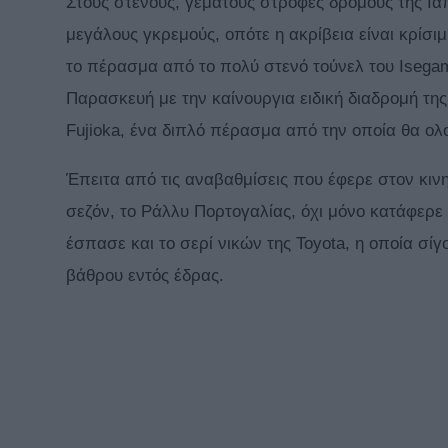
Στους στενούς, γεμάτους στροφές δρόμους της Ια
μεγάλους γκρεμούς, οπότε η ακρίβεια είναι κρίσι
το πέρασμα από το πολύ στενό τούνελ του Isegam
Παρασκευή με την καίνουργια ειδική διαδρομή της
Fujioka, ένα διπλό πέρασμα από την οποία θα ο
Έπειτα από τις αναβαθμίσεις που έφερε στον κιν
σεζόν, το Ράλλυ Πορτογαλίας, όχι μόνο κατάφερε
έσπασε και το σερί νικών της Toyota, η οποία σί
βάθρου εντός έδρας.