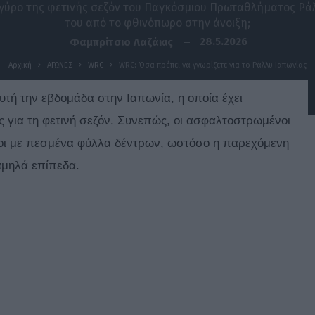
ο γύρο της φετινής σεζόν του Παγκόσμιου Πρωταθλήματος Ρά
του από το φθινόπωρο στην άνοιξη;
28.5.2026
Φαμπρίτσιο Λαζάκις
Αρχική
ΑΓΩΝΕΣ
WRC
WRC: Όσα πρέπει να γνωρίζετε για το Ράλλυ Ιαπωνίας
τή την εβδομάδα στην Ιαπωνία, η οποία έχει
ς για τη φετινή σεζόν. Συνεπώς, οι ασφαλτοστρωμένοι
άτοι με πεσμένα φύλλα δέντρων, ωστόσο η παρεχόμενη
αμηλά επίπεδα.