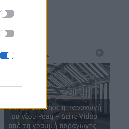
WEBTV
Skoda: Ξεκίνησε η παραγωγή
του νέου Peaq – Δείτε Video
από τη γραμμή παραγωγής