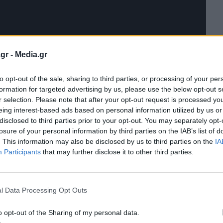
gr -
Media.gr
to opt-out of the sale, sharing to third parties, or processing of your per
formation for targeted advertising by us, please use the below opt-out s
r selection. Please note that after your opt-out request is processed y
eing interest-based ads based on personal information utilized by us or
disclosed to third parties prior to your opt-out. You may separately opt-
losure of your personal information by third parties on the IAB’s list of
. This information may also be disclosed by us to third parties on the
IA
Participants
that may further disclose it to other third parties.
κτρικό αυτοκίνητο πόλης, από 17.900€!
να στην κατηγορία του!
l Data Processing Opt Outs
 που έρχεται να αλλάξει τα δεδομένα
o opt-out of the Sharing of my personal data.