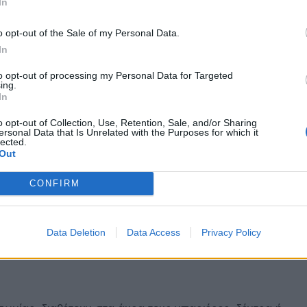
In
4xe
o opt-out of the Sale of my Personal Data.
In
t Twingo E-Tech
to opt-out of processing my Personal Data for Targeted
ing.
In
o opt-out of Collection, Use, Retention, Sale, and/or Sharing
ersonal Data that Is Unrelated with the Purposes for which it
lected.
Out
CONFIRM
Data Deletion
Data Access
Privacy Policy