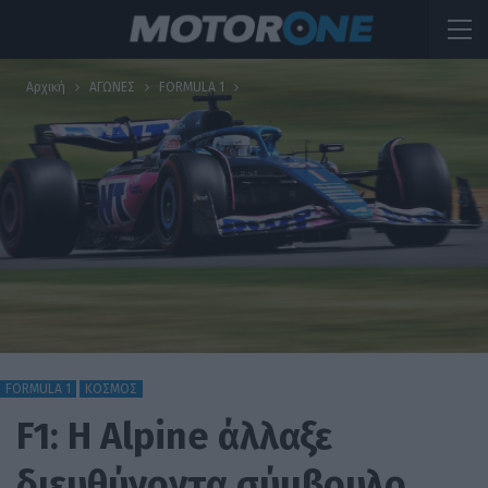
Αρχική
ΑΓΩΝΕΣ
FORMULA 1
FORMULA 1
ΚΟΣΜΟΣ
F1: H Alpine άλλαξε
διευθύνοντα σύμβουλο