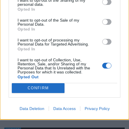
I want to opt-out of the Sharing of my
Bugatti Destrier: «Γλυπτό» 1.600 ίππων
personal data.
Opted In
ΝΊΚΟΣ ΝΑΟΎΜ
8.8.2026
I want to opt-out of the Sale of my
Personal Data.
ΚΟΣΜΟΣ
Opted In
I want to opt-out of processing my
Personal Data for Targeted Advertising.
Opted In
I want to opt-out of Collection, Use,
Retention, Sale, and/or Sharing of my
Personal Data that Is Unrelated with the
Purposes for which it was collected.
Opted Out
CONFIRM
Ο Alain Favey αποκλειστικά στα Auto Express /
MotorOne: «Δεν θα υπάρξει άλλο GTi…
Data Deletion
Data Access
Privacy Policy
PHIL MCNAMARA | AUTO EXPRESS
7.8.2026