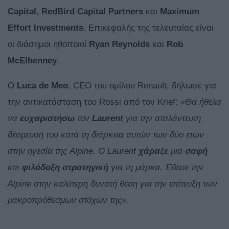
Capital
,
RedBird Capital Partners
και
Maximum
Effort Investments
. Επικεφαλής της τελευταίας είναι
οι διάσημοι ηθοποιοί
Ryan Reynolds
και
Rob
McElhenney
.
Ο
Luca de Meo
, CEO του ομίλου Renault, δήλωσε για
την αντικατάσταση του Rossi από τον Krief:
«Θα ήθελα
να
ευχαριστήσω
τον
Laurent
για την αταλάντευτη
δέσμευσή του κατά τη διάρκεια αυτών των δύο ετών
στην ηγεσία της Alpine. Ο Laurent
χάραξε
μια
σαφή
και
φιλόδοξη στρατηγική
για τη μάρκα. Έθεσε την
Alpine στην καλύτερη δυνατή θέση για την επίτευξη των
μακροπρόθεσμων στόχων της».