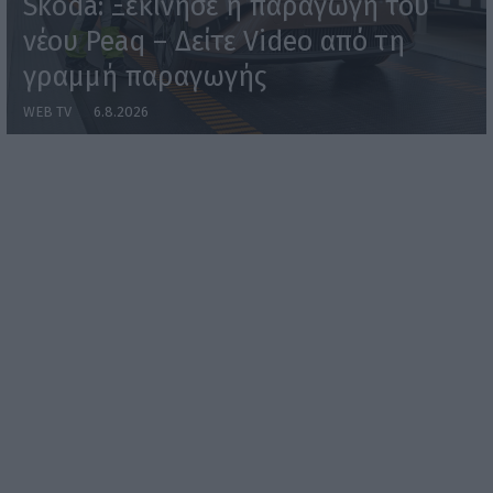
Skoda: Ξεκίνησε η παραγωγή του
νέου Peaq – Δείτε Video από τη
γραμμή παραγωγής
WEB TV
6.8.2026