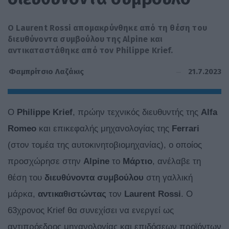
O Laurent Rossi απομακρύνθηκε από τη θέση του
διευθύνοντα συμβούλου της Alpine και
αντικαταστάθηκε από τον Philippe Krief.
21.7.2023
Φαμπρίτσιο Λαζάκις
O
Philippe Krief
, πρώην τεχνικός διευθυντής της
Alfa
Romeo
και επικεφαλής μηχανολογίας της
Ferrari
(στον τομέα της αυτοκινητοβιομηχανίας), ο οποίος
προσχώρησε στην
Alpine
το
Μάρτιο
, ανέλαβε τη
θέση του
διευθύνοντα συμβούλου
στη γαλλική
μάρκα,
αντικαθιστώντας
τον
Laurent Rossi
. O
63χρονος Krief θα συνεχίσει να ενεργεί ως
αντιπρόεδρος μηχανολογίας και επιδόσεων προϊόντων