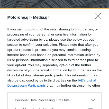
Motorone.gr -
Media.gr
If you wish to opt-out of the sale, sharing to third parties, or
Skoda: Ξεκίνησε η παραγωγή του
processing of your personal or sensitive information for
targeted advertising by us, please use the below opt-out
νέου Peaq – Δείτε Video από τη
section to confirm your selection. Please note that after your
opt-out request is processed you may continue seeing
γραμμή παραγωγής
interest-based ads based on personal information utilized by
WEB TV
6.8.2026
us or personal information disclosed to third parties prior to
your opt-out. You may separately opt-out of the further
disclosure of your personal information by third parties on the
IAB’s list of downstream participants. This information may
also be disclosed by us to third parties on the
IAB’s List of
Downstream Participants
that may further disclose it to other
third parties.
Personal Data Processing Opt Outs