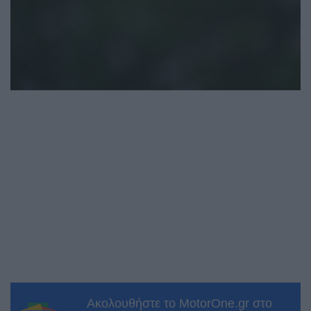
Ακολουθήστε το MotorOne.gr στο