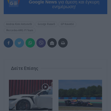
Google News
για άμεση και έγκυρη
ενημέρωση!
Andrea Kimi Antonelli
George Russell
GP Καναδά
Mercedes-AMG F1 Team
Δείτε Επίσης