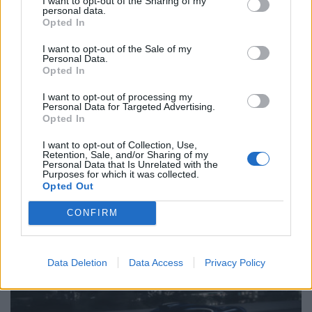
I want to opt-out of the Sharing of my
personal data.
Opted In
I want to opt-out of the Sale of my
Personal Data.
Opted In
I want to opt-out of processing my
Personal Data for Targeted Advertising.
Opted In
I want to opt-out of Collection, Use,
Retention, Sale, and/or Sharing of my
Personal Data that Is Unrelated with the
Purposes for which it was collected.
Opted Out
ΕΠΙΚΑΙΡΟΤΗΤΑ
CONFIRM
ΠΑΡΟΥΣΙΑΣΕΙΣ
Data Deletion
Data Access
Privacy Policy