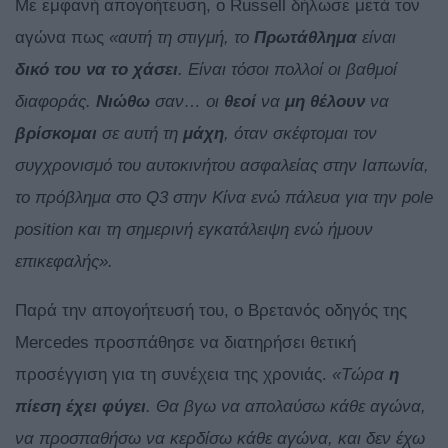
Με εμφανή απογοήτευση, ο Russell δήλωσε μετά τον
αγώνα πως
«αυτή τη στιγμή, το
Πρωτάθλημα
είναι
δικό του να το χάσει
. Είναι τόσοι πολλοί οι βαθμοί
διαφοράς.
Νιώθω
σαν… οι
θεοί
να
μη θέλουν
να
βρίσκομαι
σε αυτή τη
μάχη
, όταν σκέφτομαι τον
συγχρονισμό του αυτοκινήτου ασφαλείας στην Ιαπωνία,
το πρόβλημα στο Q3 στην Κίνα ενώ πάλευα για την pole
position και τη σημερινή εγκατάλειψη ενώ ήμουν
επικεφαλής».
Παρά την απογοήτευσή του, ο Βρετανός οδηγός της
Mercedes προσπάθησε να διατηρήσει θετική
προσέγγιση για τη συνέχεια της χρονιάς.
«Τώρα
η
πίεση έχει φύγει
. Θα βγω να απολαύσω κάθε αγώνα,
να προσπαθήσω να κερδίσω κάθε αγώνα, και δεν έχω