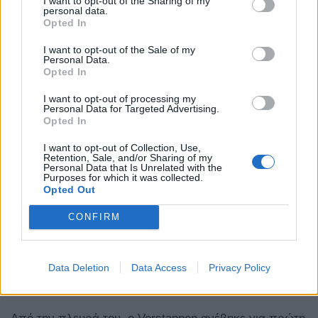
I want to opt-out of the Sharing of my
personal data.
Opted In
I want to opt-out of the Sale of my
Ο Hamilton είχε αλλάξει ελαστικά (από ενδιάμεσα)
Personal Data.
Opted In
λίγο πριν από την εκκίνηση, έχοντας αποφύγει το
I want to opt-out of processing my
λάθος που έκανε η McLaren. Στις δηλώσεις του,
Personal Data for Targeted Advertising.
Opted In
ανέφερε ότι διαθέτει επιτέλους την ομάδα
μηχανολόγων που ήθελε να τον υποστηρίζει. O Carlo
I want to opt-out of Collection, Use,
Retention, Sale, and/or Sharing of my
Personal Data that Is Unrelated with the
Santi φαίνεται ότι θα συνεχίσει να είναι μηχανολόγος
Purposes for which it was collected.
Opted Out
αγώνων του, οπότε δεν είναι ακόμα σίγουρο τι
καθήκοντα θα αναλάβει τελικά ο ερχόμενος από τη
CONFIRM
McLaren Cedric-Michel Grosjean, ο οποίος πήρε
μεταγραφή για αυτό το ρόλο από ό,τι έχει αναφερθεί
Data Deletion
Data Access
Privacy Policy
μέχρι στιγμής.