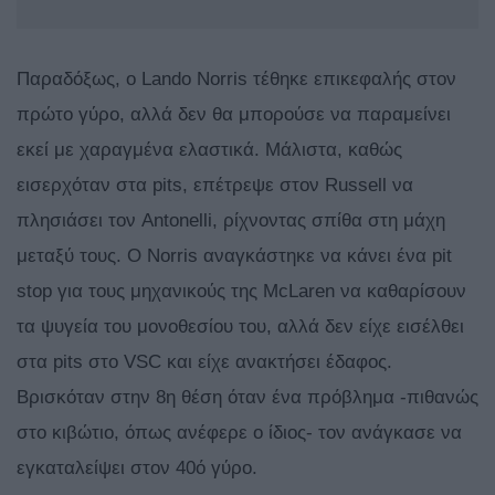
Παραδόξως, ο Lando Norris τέθηκε επικεφαλής στον
πρώτο γύρο, αλλά δεν θα μπορούσε να παραμείνει
εκεί με χαραγμένα ελαστικά. Μάλιστα, καθώς
εισερχόταν στα pits, επέτρεψε στον Russell να
πλησιάσει τον Antonelli, ρίχνοντας σπίθα στη μάχη
μεταξύ τους. Ο Norris αναγκάστηκε να κάνει ένα pit
stop για τους μηχανικούς της ΜcLaren να καθαρίσουν
τα ψυγεία του μονοθεσίου του, αλλά δεν είχε εισέλθει
στα pits στο VSC και είχε ανακτήσει έδαφος.
Βρισκόταν στην 8η θέση όταν ένα πρόβλημα -πιθανώς
στο κιβώτιο, όπως ανέφερε ο ίδιος- τον ανάγκασε να
εγκαταλείψει στον 40ό γύρο.