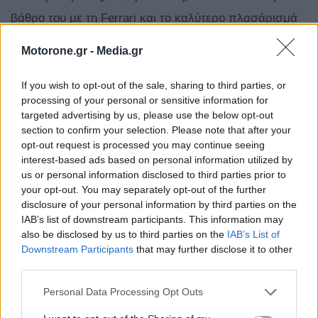
βάθρο του με τη Ferrari και το καλύτερο πλασάρισμά
του, στη 2η θέση.
Motorone.gr -
Media.gr
If you wish to opt-out of the sale, sharing to third parties, or
processing of your personal or sensitive information for
targeted advertising by us, please use the below opt-out
section to confirm your selection. Please note that after your
Hamilton overtakes Verstappen on the
opt-out request is processed you may continue seeing
outside! 😮‍💨
interest-based ads based on personal information utilized by
us or personal information disclosed to third parties prior to
your opt-out. You may separately opt-out of the further
This is how the move for the second
disclosure of your personal information by third parties on the
spot on the podium unfolded… 👇
#F1
IAB’s list of downstream participants. This information may
also be disclosed by us to third parties on the
IAB’s List of
#CanadianGP
Downstream Participants
that may further disclose it to other
pic.twitter.com/m0Md9UvUbc
third parties.
Personal Data Processing Opt Outs
— Formula 1 (@F1)
May 24, 2026