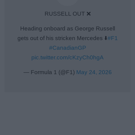
RUSSELL OUT ❌
Heading onboard as George Russell
gets out of his stricken Mercedes ⬇️
#F1
#CanadianGP
pic.twitter.com/cKzyCh0hgA
— Formula 1 (@F1)
May 24, 2026