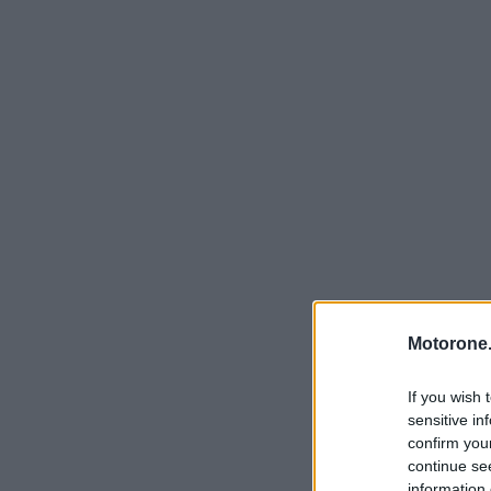
Motorone.
If you wish 
sensitive in
confirm you
continue se
information 