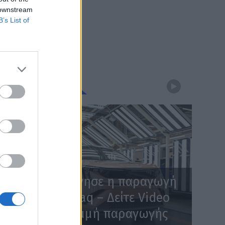
 downstream
B’s List of
WEBTV
Skoda: Ξεκίνησε η παραγωγή
του νέου Peaq – Δείτε Video
από τη γραμμή παραγωγής