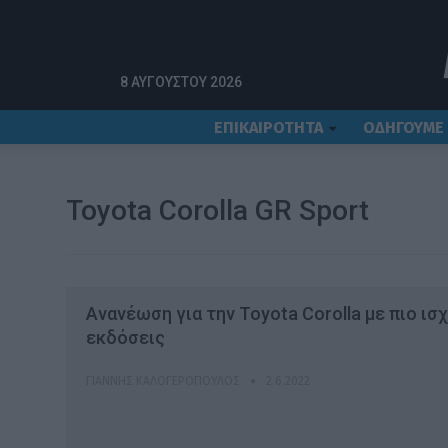
Αρχική
Toyota Corolla GR Sport
8 ΑΥΓΟΎΣΤΟΥ 2026
ΕΠΙΚΑΙΡΟΤΗΤΑ
ΟΔΗΓΟΥΜΕ
Toyota Corolla GR Sport
Ανανέωση για την Toyota Corolla με πιο ισ
εκδόσεις
ΓΙΆΝΝΗΣ ΚΑΛΟΓΕΡΌΠΟΥΛΟΣ
2.6.2022