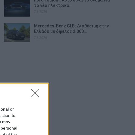
το νέο ηλεκτρικό…
7.8.2026
Mercedes-Benz GLB: Διαθέσιμη στην
Ελλάδα με όφελος 2.000…
7.8.2026
sonal or
ection to
ou may
 personal
out of the