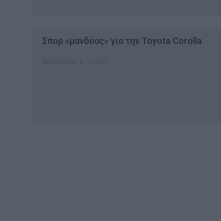
Σπορ «μανδύας» για την Toyota Corolla
NEWSROOM
7.4.2021