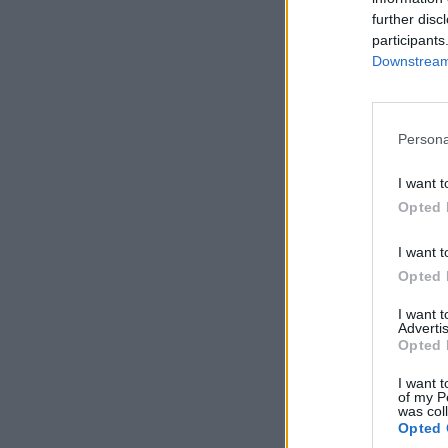
further disc
participants
Downstream 
Persona
I want t
Opted 
I want t
Opted 
I want 
Advertis
Opted 
I want t
of my P
was col
Opted 