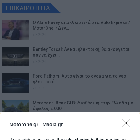
ΕΠΙΚΑΙΡΟΤΗΤΑ
Ο Alain Favey αποκλειστικά στα Auto Express /
MotorOne: «Δεν…
7.8.2026
Bentley Torcal: Αν και ηλεκτρική, θα ακούγεται
σαν να έχει…
7.8.2026
Ford Fathom: Αυτό είναι το όνομα για το νέο
ηλεκτρικό…
7.8.2026
Mercedes-Benz GLB: Διαθέσιμη στην Ελλάδα με
όφελος 2.000…
7.8.2026
Motorone.gr -
Media.gr
Οι τιμές Αυγούστου για όλα τα μοντέλα της
ελληνικής αγοράς
If you wish to opt-out of the sale, sharing to third parties, or