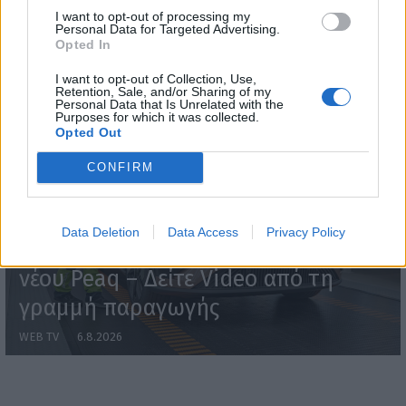
I want to opt-out of processing my
WEBTV
Personal Data for Targeted Advertising.
Opted In
I want to opt-out of Collection, Use,
Retention, Sale, and/or Sharing of my
Personal Data that Is Unrelated with the
Purposes for which it was collected.
Opted Out
CONFIRM
Data Deletion
Data Access
Privacy Policy
Skoda: Ξεκίνησε η παραγωγή του
νέου Peaq – Δείτε Video από τη
γραμμή παραγωγής
WEB TV
6.8.2026