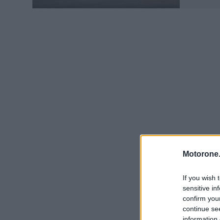
Motorone.
If you wish 
sensitive in
confirm you
continue se
information 