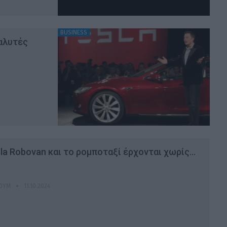
BUSINESS
ναλυτές
la Robovan και το ρομποταξί έρχονται χωρίς…
ΑΟΎΜ
11.10.2024