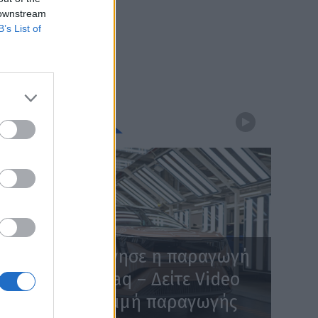
 downstream
B’s List of
WEBTV
Skoda: Ξεκίνησε η παραγωγή
του νέου Peaq – Δείτε Video
από τη γραμμή παραγωγής