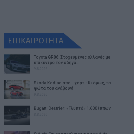
ΕΠΙΚΑΙΡΟΤΗΤΑ
Toyota GR86: Στοχευμένες αλλαγές με
επίκεντρο τον οδηγό…
9.8.2026
Skoda Kodiaq από… χαρτί: Κι όμως, τα
φώτα του ανάβουν!
9.8.2026
Bugatti Destrier: «Γλυπτό» 1.600 ίππων
8.8.2026
Ο Alain Favey αποκλειστικά στα Auto