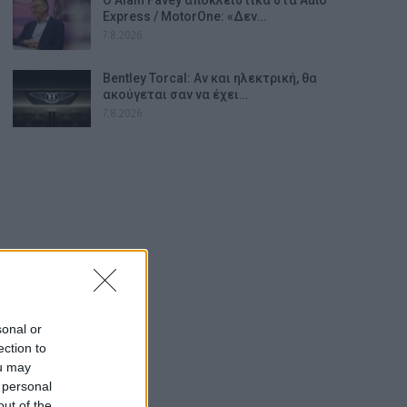
Express / MotorOne: «Δεν…
7.8.2026
Bentley Torcal: Αν και ηλεκτρική, θα
ακούγεται σαν να έχει…
7.8.2026
sonal or
ection to
ou may
 personal
out of the