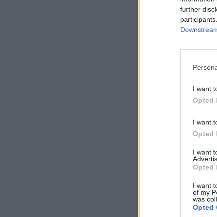
further disc
participants
Downstream 
Persona
I want t
Opted 
I want t
Opted 
I want 
Advertis
Opted 
I want t
of my P
was col
Opted 