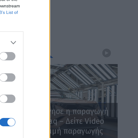
 downstream
B’s List of
WEBTV
Skoda: Ξεκίνησε η παραγωγή
του νέου Peaq – Δείτε Video
από τη γραμμή παραγωγής