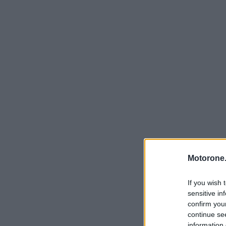
Motorone.
If you wish 
sensitive in
confirm you
continue se
information 