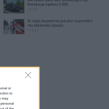
Ελλάδα με όφελος 2.000…
7.8.2026
Οι τιμές Αυγούστου για όλα τα μοντέλα
της ελληνικής αγοράς
7.8.2026
sonal or
ection to
ou may
 personal
out of the