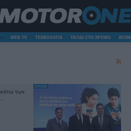
WEB TV
ΤΕΧΝΟΛΟΓΙΑ
ΤΑΞΙΔΙ ΣΤΟ ΧΡΟΝΟ
ΑΓΩΝ
ΕΛΛΑΔΑ
ς κάτω των
ι…