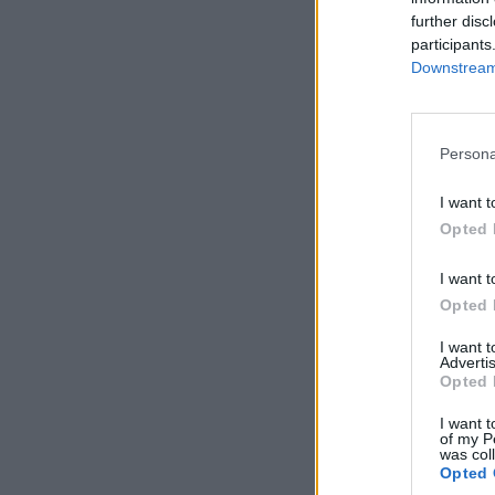
further disc
participants
Downstream 
Persona
I want t
Opted 
I want t
Opted 
I want 
Advertis
Opted 
I want t
of my P
was col
Opted 