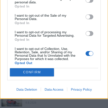
personal data.
Opted In
I want to opt-out of the Sale of my
Personal Data.
Opted In
I want to opt-out of processing my
Personal Data for Targeted Advertising.
Opted In
I want to opt-out of Collection, Use,
Retention, Sale, and/or Sharing of my
Personal Data that Is Unrelated with the
Purposes for which it was collected.
ΕΠΙΚΑΙΡΟΤΗΤΑ
Opted Out
CONFIRM
Toyota GR86: Στοχευμένες αλλαγές με επίκεντρο
τον οδηγό…
9.8.2026
Data Deletion
Data Access
Privacy Policy
Skoda Kodiaq από… χαρτί: Κι όμως, τα φώτα του
ανάβουν!
9.8.2026