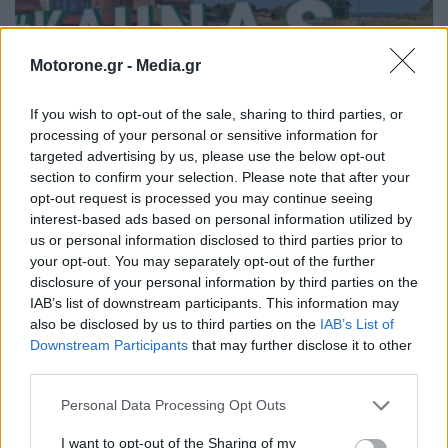
Motorone.gr -
Media.gr
If you wish to opt-out of the sale, sharing to third parties, or
processing of your personal or sensitive information for
targeted advertising by us, please use the below opt-out
section to confirm your selection. Please note that after your
Διασχίζοντας την Ευρώπη με την QJMotor SRT
opt-out request is processed you may continue seeing
800X
interest-based ads based on personal information utilized by
us or personal information disclosed to third parties prior to
your opt-out. You may separately opt-out of the further
NEWSROOM
19.9.2024
disclosure of your personal information by third parties on the
IAB’s list of downstream participants. This information may
ΠΑΛΑΙΌΤΕΡΑ ΆΡΘΡΑ
also be disclosed by us to third parties on the
IAB’s List of
Downstream Participants
that may further disclose it to other
third parties.
Personal Data Processing Opt Outs
I want to opt-out of the Sharing of my