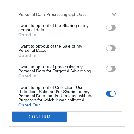
third parties.
Personal Data Processing Opt Outs
I want to opt-out of the Sharing of my
personal data.
Opted In
I want to opt-out of the Sale of my
Personal Data.
Opted In
I want to opt-out of processing my
Skoda: Ξεκίνησε η παραγωγή του
Personal Data for Targeted Advertising.
Opted In
νέου Peaq – Δείτε Video από τη
I want to opt-out of Collection, Use,
γραμμή παραγωγής
Retention, Sale, and/or Sharing of my
Personal Data that Is Unrelated with the
Purposes for which it was collected.
WEB TV
6.8.2026
Opted Out
CONFIRM