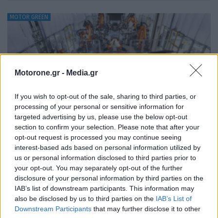
MOTOR GREEN
Motorone.gr -
Media.gr
If you wish to opt-out of the sale, sharing to third parties, or
processing of your personal or sensitive information for
targeted advertising by us, please use the below opt-out
section to confirm your selection. Please note that after your
opt-out request is processed you may continue seeing
interest-based ads based on personal information utilized by
us or personal information disclosed to third parties prior to
Ε.Ε.: Αίρει την απαγόρευση για τους κινητήρες
your opt-out. You may separately opt-out of the further
εσωτερικής καύσης, συνεχίζεται η παραγωγή
disclosure of your personal information by third parties on the
και μετά το…
IAB’s list of downstream participants. This information may
also be disclosed by us to third parties on the
IAB’s List of
Downstream Participants
that may further disclose it to other
ΝΊΚΟΣ ΝΑΟΎΜ
3.12.2025