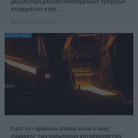
μεγαλύτερη μείωση θανατηφόρων τροχαίων
ατυχημάτων στην…
NEWSROOM
26.3.2026
MOTOR GREEN
Γιατί το «πράσινο» ατσάλι είναι ο νέος
σύμμαχος των ευρωπαίων κατασκευαστών