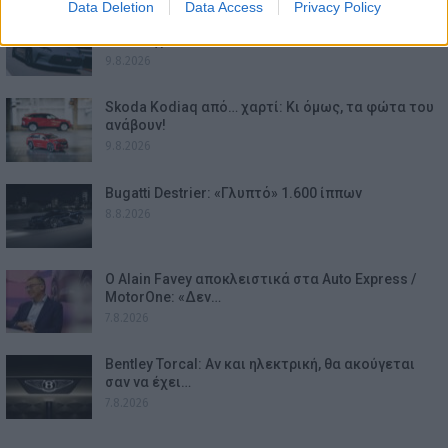
Data Deletion
Data Access
Privacy Policy
Toyota GR86: Στοχευμένες αλλαγές με επίκεντρο
τον οδηγό…
9.8.2026
Skoda Kodiaq από… χαρτί: Κι όμως, τα φώτα του
ανάβουν!
9.8.2026
Bugatti Destrier: «Γλυπτό» 1.600 ίππων
8.8.2026
Ο Alain Favey αποκλειστικά στα Auto Express /
MotorOne: «Δεν…
7.8.2026
Bentley Torcal: Αν και ηλεκτρική, θα ακούγεται
σαν να έχει…
7.8.2026