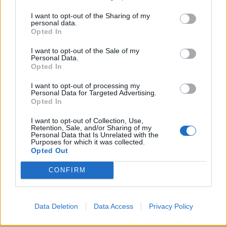
I want to opt-out of the Sharing of my
personal data.
Opted In
I want to opt-out of the Sale of my
Personal Data.
Opted In
I want to opt-out of processing my
Personal Data for Targeted Advertising.
Opted In
I want to opt-out of Collection, Use,
Retention, Sale, and/or Sharing of my
Personal Data that Is Unrelated with the
Purposes for which it was collected.
Opted Out
ΕΠΙΚΑΙΡΟΤΗΤΑ
CONFIRM
Ο Alain Favey αποκλειστικά στα Auto Express /
MotorOne: Το…
Data Deletion
Data Access
Privacy Policy
6.8.2026