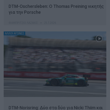
DTM-Oschersleben: Ο Thomas Preining νικητής
για την Porsche
ΦΑΜΠΡΊΤΣΙΟ ΛΑΖΆΚΙΣ
25.7.2026
ΆΛΛΟΙ ΑΓΏΝΕΣ
DTM-Norisring: Δύο στα δύο για Nicki Thiim και