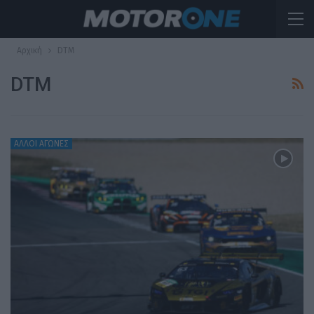
Αρχική
DTM
DTM
ΆΛΛΟΙ ΑΓΏΝΕΣ