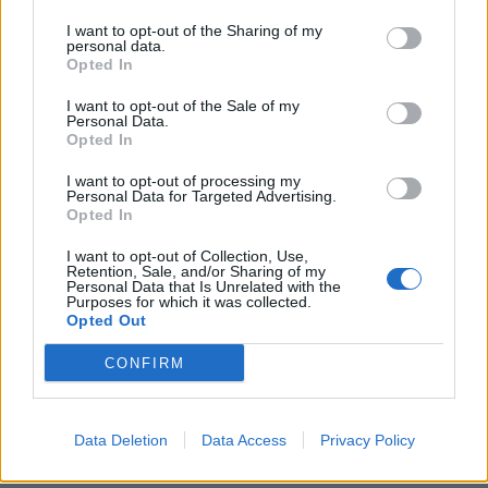
ΒΟΑΚ: Προχωρούν τα έργα σε όλο το μήκος της
Κρήτης
I want to opt-out of the Sharing of my
personal data.
7.8.2026
Opted In
Ο Alain Favey αποκλειστικά στα Auto Express /
I want to opt-out of the Sale of my
MotorOne: Το…
Personal Data.
Opted In
6.8.2026
I want to opt-out of processing my
Motor Oil: Δωρεά πυροσβεστικών οχημάτων και
Personal Data for Targeted Advertising.
εξοπλισμού στον…
Opted In
6.8.2026
I want to opt-out of Collection, Use,
Retention, Sale, and/or Sharing of my
Personal Data that Is Unrelated with the
Skoda: Ξεκίνησε η παραγωγή του νέου Peaq –
Purposes for which it was collected.
Δείτε Video…
Opted Out
6.8.2026
CONFIRM
Data Deletion
Data Access
Privacy Policy