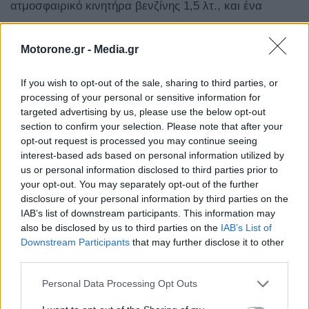
ατμοσφαιρικό κινητήρα βενζίνης 1,5 λτ., και ένα
ηλεκτρικό κινητήρα που τροφοδοτείται από μια
Motorone.gr -
Media.gr
μπαταρία 1,83 kWh, με την μετάδοση να γίνεται
αποκλειστικά στους εμπρός τροχούς μέσω CVT
If you wish to opt-out of the sale, sharing to third parties, or
κιβωτίου.
processing of your personal or sensitive information for
targeted advertising by us, please use the below opt-out
section to confirm your selection. Please note that after your
opt-out request is processed you may continue seeing
interest-based ads based on personal information utilized by
us or personal information disclosed to third parties prior to
your opt-out. You may separately opt-out of the further
disclosure of your personal information by third parties on the
Η συνδυαστική απόδοση του θερμικού με τον
IAB’s list of downstream participants. This information may
also be disclosed by us to third parties on the
IAB’s List of
ηλεκτροκινητήρα φτάνει στους 204 ίππους και τα 310
Downstream Participants
that may further disclose it to other
Nm ροπής, νούμερα που προσφέρουν στην πράξη
third parties.
καλές επιταχύνσεις και ακόμα καλύτερες
Personal Data Processing Opt Outs
καταναλώσεις που είναι και το ζητούμενο. Τα 0-100