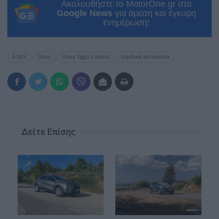
Ακολουθήστε το MotorOne.gr στο
Google News
για άμεση και έγκυρη
ενημέρωση!
B-SUV
Chery
Chery Tiggo 4 Hybrid
υβριδικά αυτοκίνητα
Δείτε Επίσης