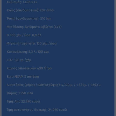
Κυβισμός: 1.498 κ.εκ.
Ισχύς (συνδυαστικά): 204 ίπποι
Ροπή (συνδυαστικά): 310 Nm
Μετάδοση: Αυτόματο κιβώτιο (CVT),
0-100 χλμ./ώρα: 8,9 δλ.
Μέγιστη ταχύτητα: 150 χλμ./ώρα
Κατανάλωση: 5,3 λ./100 χλμ.
CO2: 120 γρ./χλμ.
Χώρος αποσκευών: 430 λίτρα
Euro NCAP: 5 αστέρια
Διαστάσεις (μήκος/πλάτος/ύψος): 4,320 μ. / 1,831 μ. / 1,653 μ.
Βάρος: 1.550 κιλά
Τιμή: Από 22.990 ευρώ
Τιμή αυτοκινήτου δοκιμής: 24.990 ευρώ