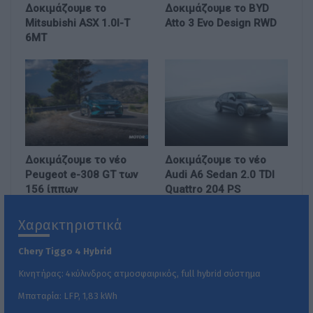
Δοκιμάζουμε το
Δοκιμάζουμε το BYD
Mitsubishi ASX 1.0l-T
Atto 3 Evo Design RWD
6MT
Δοκιμάζουμε το νέο
Δοκιμάζουμε το νέο
Peugeot e-308 GT των
Audi A6 Sedan 2.0 TDI
156 ίππων
Quattro 204 PS
Χαρακτηριστικά
Chery
Tiggo
4
Hybrid
Κινητήρας: 4κύλινδρος ατμοσφαιρικός, full hybrid σύστημα
Μπαταρία: LFP, 1,83 kWh