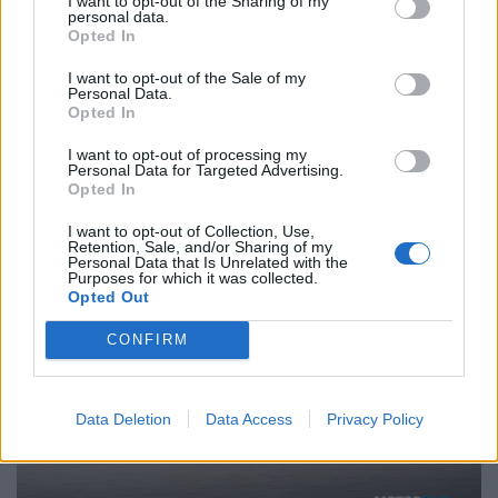
I want to opt-out of the Sharing of my
χλμ./ώρα έρχονται σε 8,9 δλ., αν έχεις επιλέξει το
personal data.
Opted In
Sport, ανάμεσα στα δυο προγράμματα οδήγησης (Eco
I want to opt-out of the Sale of my
& Sport), ενώ η μέγιστη ταχύτητα περιορίζεται
Personal Data.
Opted In
ηλεκτρονικά στα 150 χλμ./ώρα για να διευκολύνει την
I want to opt-out of processing my
αυτοφορτιζόμενη διαδικασία και να διατηρεί στην
Personal Data for Targeted Advertising.
Opted In
μπαταρία πάντα ένα απόθεμα ενέργειας (περίπου στο
20%).
I want to opt-out of Collection, Use,
Retention, Sale, and/or Sharing of my
Personal Data that Is Unrelated with the
Purposes for which it was collected.
Opted Out
CONFIRM
Data Deletion
Data Access
Privacy Policy