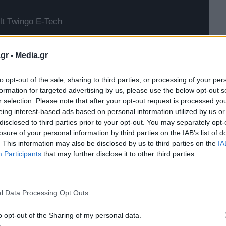
t Twingo E-Tech
gr -
Media.gr
to opt-out of the sale, sharing to third parties, or processing of your per
formation for targeted advertising by us, please use the below opt-out s
r selection. Please note that after your opt-out request is processed y
eing interest-based ads based on personal information utilized by us or
disclosed to third parties prior to your opt-out. You may separately opt-
losure of your personal information by third parties on the IAB’s list of
. This information may also be disclosed by us to third parties on the
IA
Participants
that may further disclose it to other third parties.
l Data Processing Opt Outs
δημιουργήθηκε και αλώνιζε τις νύχτες στην πόλη.
o opt-out of the Sharing of my personal data.
ύσε να περάσει απαρατήρητη
και σύντομα οι εκθέσεις