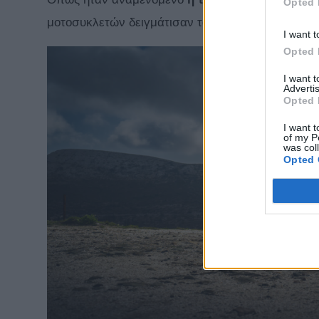
Opted 
μοτοσυκλετών δειγμάτισαν τα πρώτα μοντέλα.
I want t
Opted 
I want 
Advertis
Opted 
I want t
of my P
was col
Opted 