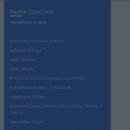
Χαρακτηριστικά
SUZUKI
GSX-
S
1000
Κινητήρας: 4κύλινδρος εν σειρά
Κυβισμός: 999 κ.εκ.
Ισχύς: 150 ίπποι
Ροπή: 108 Nm
Μετάδοση: Κιβώτιο 6 σχέσεων (Quickshifter)
Κατανάλωση δοκιμής: 7,3 λ./100 χλμ.
Ρεζερβουάρ: 19 λίτρα
Διαστάσεις (μήκος/πλάτος/ύψος): 2,115 μ. / 0,810 μ. /
1,080 μ.
Ύψος σέλας: 810 χιλ.