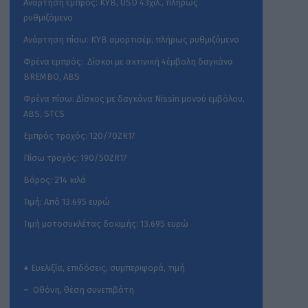
Ανάρτηση εμπρός: KYB, USD 43χιλ., πλήρως
ρυθμιζόμενο
Ανάρτηση πίσω: KYB αμορτισέρ, πλήρως ρυθμιζόμενο
Φρένα εμπρός: Δίσκοι με ακτινική 4έμβολη δαγκάνα
BREMBO, ABS
Φρένα πίσω: Δίσκος με δαγκάνα Nissin μονού εμβόλου,
ABS, STCS
Εμπρός τροχός: 120/70ZR17
Πίσω τροχός: 190/50ZR17
Βάρος: 214 κιλά
Τιμή: Από 13.695 ευρώ
Τιμή μοτοσυκλέτας δοκιμής: 13.695 ευρώ
+
Ευελιξία, επιδόσεις, συμπεριφορά, τιμή
–
Οθόνη, θέση συνεπιβάτη