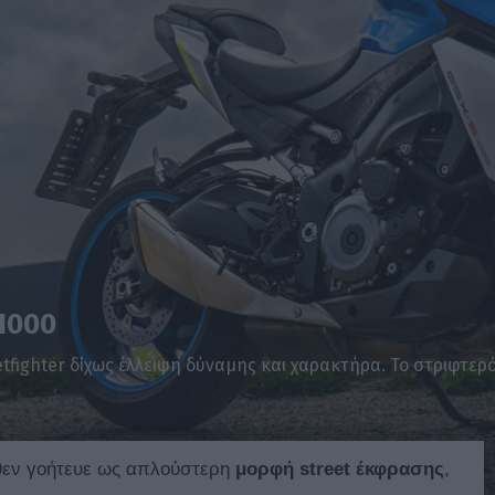
1000
etfighter δίχως έλλειψη δύναμης και χαρακτήρα. Το στριφτερ
θεν γοήτευε ως απλούστερη
μορφή
street
έκφρασης
,