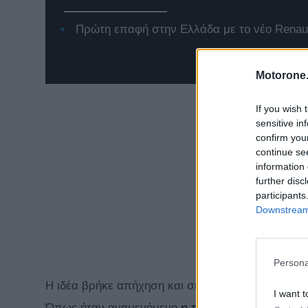
Πρώτη επαφή στην Ελλάδα με το νέο Renaul
Motorone.
If you wish 
sensitive in
confirm you
continue se
information 
further disc
participants
Downstream 
Persona
Η ιδέα βρήκε απήχηση και σύντομα μια κοινότητα 
I want t
Όπως ήταν αναμενόμενο
η τάση δεν θα μπορο