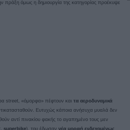
ην πράξη όμως η δημιουργία της κατηγορίας προέκυψε
φα street, «όμορφα» πέφτουν και
τα αεροδυναμικά
ντικατασταθούν. Ευτυχώς κάποια ανήσυχα μυαλά δεν
ούν αντί πινακίου φακής το αγαπημένο τους μεν
t
,
superbike
), του έδωσαν
νέα μορφή ενδεχομένως