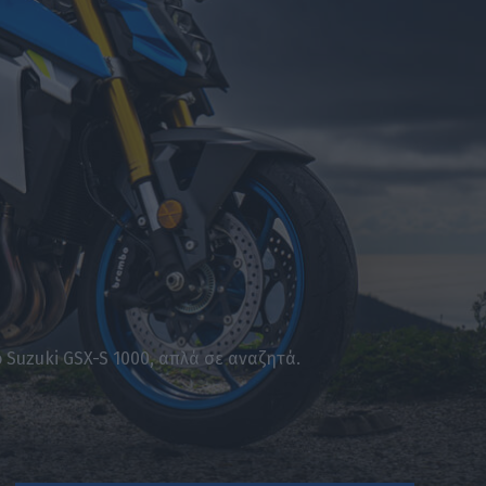
ό Suzuki GSX-S 1000, απλά σε αναζητά.