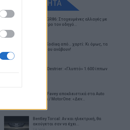
ΕΠΙΚΑΙΡΟΤΗΤΑ
Toyota GR86: Στοχευμένες αλλαγές με
επίκεντρο τον οδηγό…
9.8.2026
Skoda Kodiaq από… χαρτί: Κι όμως, τα
φώτα του ανάβουν!
9.8.2026
Bugatti Destrier: «Γλυπτό» 1.600 ίππων
8.8.2026
Ο Alain Favey αποκλειστικά στα Auto
Express / MotorOne: «Δεν…
7.8.2026
Bentley Torcal: Αν και ηλεκτρική, θα
ακούγεται σαν να έχει…
7.8.2026