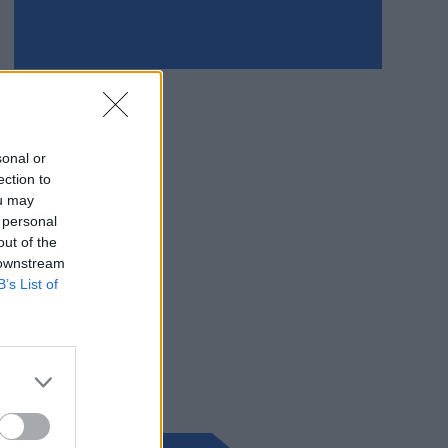
sonal or
ection to
ou may
 personal
out of the
 downstream
B’s List of